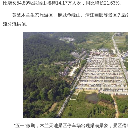
比增长54.89%;武当山接待14.17万人次，同比增长21.63%。
黄陂木兰生态旅游区、麻城龟峰山、清江画廊等景区先后
流分流措施。
“五一”假期，木兰天池景区停车场出现爆满景象，景区