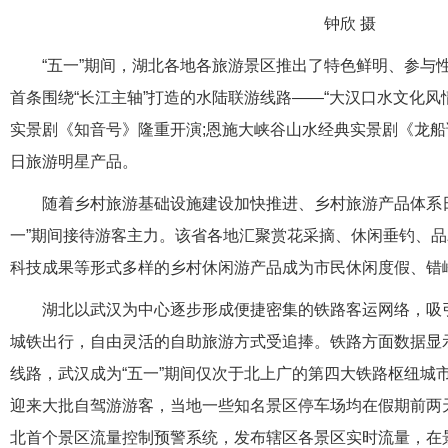
钟欣 摄
“五一”期间，湖北各地各旅游景区推出了特色鲜明、参与
首条围绕“长江主轴”打造的水陆联游线路——“大汉口水文化风
实景剧《知音号》隆重开演;恩施大峡谷山水经典实景剧《龙
日旅游明星产品。
随着乡村旅游基础设施建设加快推进、乡村旅游产品体系
一”期间接待游客主力。该省各地汇聚赏花采摘、休闲垂钓、
科技成果等形式多样的乡村休闲游产品成为市民休闲度假、错
湖北以武汉为中心逐步形成便捷密集的铁路客运网络，吸
城铁出行，自由灵活的自助旅游方式受追捧。铁路方面数据显
线路，武汉成为“五一”期间仅次于北上广的第四大铁路枢纽城
迎来大批自驾游游客，当地一些知名景区停车场均在假期前两
北首个景区流量控制预警系统，发布辖区各景区实时流量，在