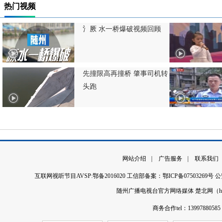
热门视频
氵厥 水一桥爆破视频回顾
先撞限高再撞桥 肇事司机转
头跑
网站介绍
|
广告服务
|
联系我们
互联网视听节目AVSP:鄂备2016020 工信部备案：鄂ICP备07503269
随州广播电视台官方网络媒体 楚北网（http:
商务合作tel：13997880585