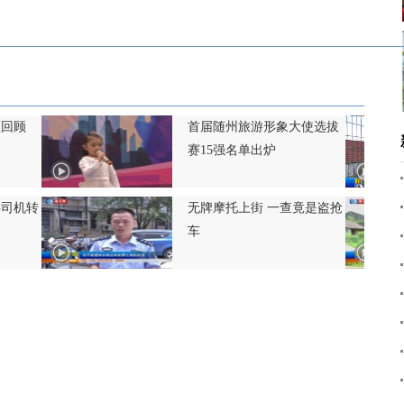
频回顾
首届随州旅游形象大使选拔
赛15强名单出炉
事司机转
无牌摩托上街 一查竟是盗抢
车