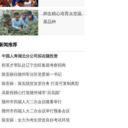
师生精心培育太空蔬
菜品种
小伙夜间被捅多刀 幸遇武警
新闻推荐
战士转危为安
中国人寿湖北分公司拟在随投资
郄英才带队赴辽宁忠旺集团考察招商
集体财产遭破坏 村中“恶
霸”谁来管？
陈安丽任随州军分区党委第一书记
陈安丽：落实脱贫攻坚任务 打造可复制典型
高新投精心打造随州城市“后花园”
随州市四届人大二次会议隆重举行
随州市四届人大二次会议举行预备会议
陈安丽：全力为考生营造良好考试环境