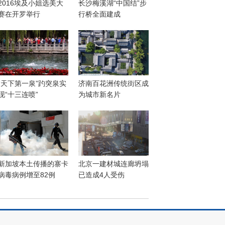
2016埃及小姐选美大
长沙梅溪湖“中国结”步
赛在开罗举行
行桥全面建成
“天下第一泉”趵突泉实
济南百花洲传统街区成
现“十三连喷”
为城市新名片
新加坡本土传播的寨卡
北京一建材城连廊坍塌
病毒病例增至82例
已造成4人受伤