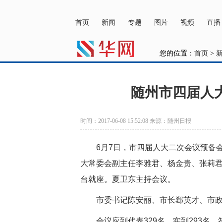
主站
注册
登录
首页
新闻
专题
图片
视频
直播
您的位置：
首页
>
随州市四届人
时间：2017-06-08 15:52:08 来源：随州日报
6月7日，市四届人大二次会议预备
大常委会副主任李雅君、杨金贵、张莉
台就座。夏卫东主持会议。
市委书记
陈安丽
、市长
郄英才
、市
会议应到代表329名，实到293名