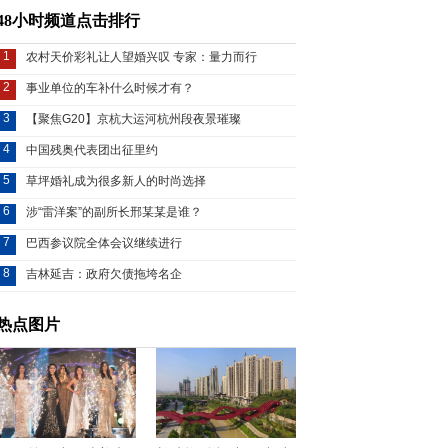
48小时频道点击排行
1
农村天价彩礼让人望婚兴叹 专家：量力而行
2
事业单位的车补什么时候才有？
3
【聚焦G20】京杭大运河杭州段夜景璀璨
4
中国残奥代表团出征里约
5
草坪婚礼成为很多新人的时尚选择
6
涉“雷洋案”的副所长邢某某是谁？
7
巴西参议院全体会议继续进行
8
吉林延吉：政府欠债拖垮名企
热点图片