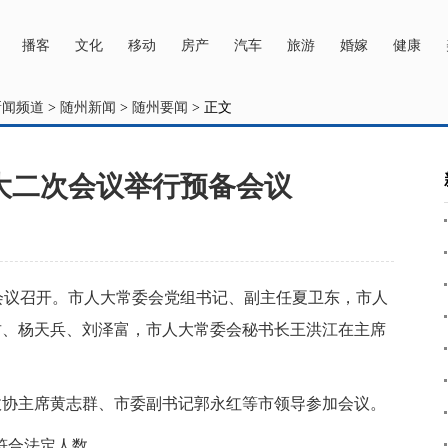
主办：随州广播电视台
商务合作tel：13997880585 QQ：48089144
播客
文化
移动
房产
汽车
旅游
婚嫁
健康
新闻频道
>
随州新闻
>
随州要闻
> 正文
大二次会议举行预备会议
会议召开。市人大常委会党组书记、副主任夏卫东，市人
君、杨天兵、刘泽富，市人大常委会秘书长王洪江在主席
政协主席黄志群、市委副书记郭永红等市领导参加会议。
，符合法定人数。