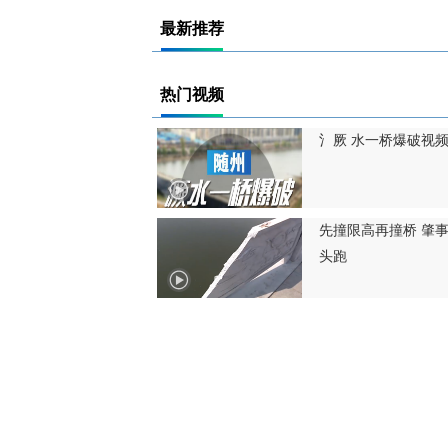
最新推荐
热门视频
氵厥 水一桥爆破视
先撞限高再撞桥 肇
头跑