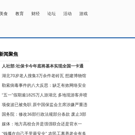
设为首页
加入收藏
网站地图
美食
教育
财经
论坛
活动
游戏
新闻聚焦
人社部:社保卡今年底将基本实现全国一卡通
湖北70岁老人搜集3万余件老砖瓦 想建博物馆
勒索病毒事件的八大反思：缺乏有效网络安全
应急技
“五一”假期逾1825万人游湖北 多地现游客井喷
景象
项俊波已被免职 原中国保监会主席涉嫌严重违
纪
国务院：修改36部行政法规部分条款 废止3部
行政法规
媒体：地方高校合并是强强联合还是背水一
战？
“钱攥在自己手里最安全” 农民工离养老金有多