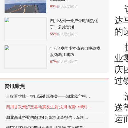
89%
的人还浏览了
达
四川达州一处户外电线热化
了，多处冒烟
的
55%
的人还浏览了
年仅7岁的小女孩独自挑战横
渡钱塘江成功
业
67%
的人还浏览了
庆
过
资讯聚焦
台媒看大陆：大山深处瑶寨美——湖北咸宁中华古瑶第一村
送
四川甘孜州泸定县地震发生后 汶川地震中得到救助的他如今正在守护泸定
运
湖北高速桥梁侧翻致4死事故调查报告：车辆超限，未居中行驶