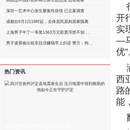
韩国连环强奸犯即将出狱引起恐慌 恶名昭著
深圳一艺术中心发生聚集性疫情 已立案调查
开
成都自9月1日18时起，全体居民原则居家隔离
实
上海男子中了一等奖1363万元彩票浑然不知 被店员提醒才发现
—
男子凌晨偷出租车拉活赚钱早上归还 警方：拘留15日处罚
优”
热门资讯
西
路
能
四川甘孜州泸定县地震发生后 汶川地