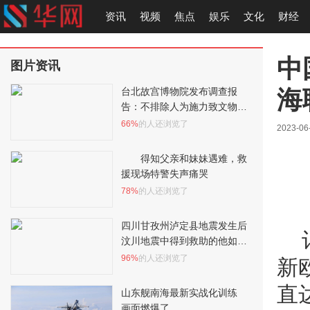
资讯
视频
焦点
娱乐
文化
财经
中
图片资讯
海
台北故宫博物院发布调查报
告：不排除人为施力致文物破
裂
66%
的人还浏览了
2023-06
得知父亲和妹妹遇难，救
援现场特警失声痛哭
78%
的人还浏览了
四川甘孜州泸定县地震发生后
汶川地震中得到救助的他如今
正在守护泸定
96%
的人还浏览了
新
直
山东舰南海最新实战化训练
画面燃爆了