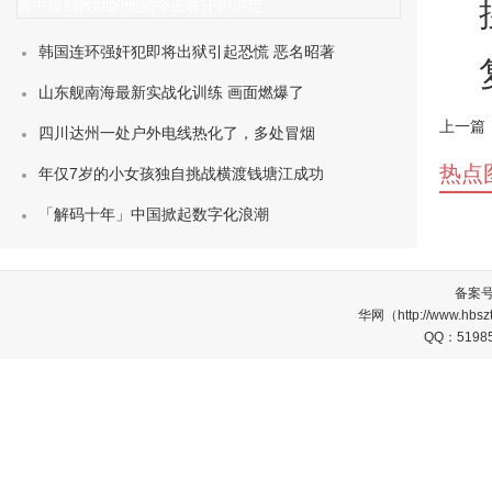
震中得到救助的他如今正在守护泸定
韩国连环强奸犯即将出狱引起恐慌 恶名昭著
山东舰南海最新实战化训练 画面燃爆了
上一篇
四川达州一处户外电线热化了，多处冒烟
热点
年仅7岁的小女孩独自挑战横渡钱塘江成功
「解码十年」中国掀起数字化浪潮
备案
华网（http://www.
QQ：5198