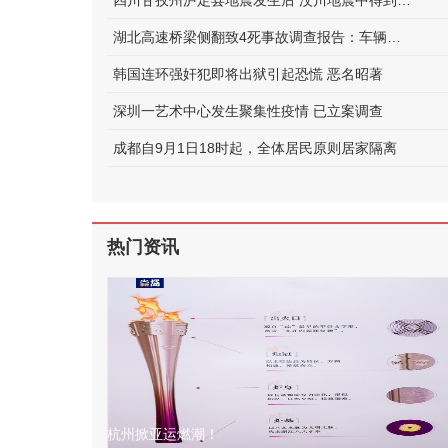
四川甘孜州泸定县地震发生后 汶川地震中得到救助的他如今正在守护泸定
湖北高速桥梁侧翻致4死事故调查报告：车辆超限，未居中行驶
韩国连环强奸犯即将出狱引起恐慌 恶名昭著
深圳一艺术中心发生聚集性疫情 已立案调查
成都自9月1日18时起，全体居民原则居家隔离
热门资讯
杭州掀亚运燃潮！