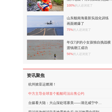
正在守护泸定
100%
的人还浏览了
山东舰南海最新实战化训练
画面燃爆了
75%
的人还浏览了
年仅7岁的小女孩独自挑战横
渡钱塘江成功
56%
的人还浏览了
资讯聚焦
杭州掀亚运燃潮！
中方主导全球首个船舶司法出售公约
台媒看大陆：大山深处瑶寨美——湖北咸宁中华古瑶第一村