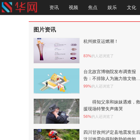
资讯
视频
焦点
娱乐
文化
图片资讯
杭州掀亚运燃潮！
83%
的人还浏览了
台北故宫博物院发布调查报
告：不排除人为施力致文物
裂
99%
的人还浏览了
得知父亲和妹妹遇难，
援现场特警失声痛哭
56%
的人还浏览了
四川甘孜州泸定县地震发生
汶川地震中得到救助的他如