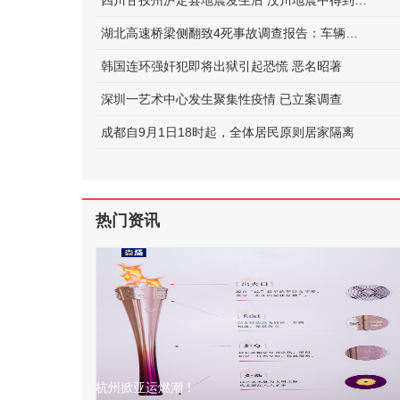
四川甘孜州泸定县地震发生后 汶川地震中得到救助的他如今正在守护泸定
湖北高速桥梁侧翻致4死事故调查报告：车辆超限，未居中行驶
韩国连环强奸犯即将出狱引起恐慌 恶名昭著
深圳一艺术中心发生聚集性疫情 已立案调查
成都自9月1日18时起，全体居民原则居家隔离
热门资讯
杭州掀亚运燃潮！