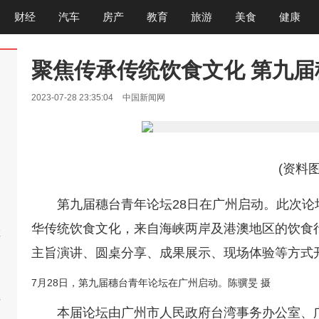
财经
汽车
房产
教育
旅游
美食
健康
聚焦传承传统饮食文化 第九
2023-07-28 23:35:04
中国新闻网
(资料图
破
第九届穗台青年论坛28日在广州启动。此次论
华传统饮食文化，来自海峡两岸及港澳地区的饮食
救
主旨演讲、圆桌分享、成果展示、现场体验等方式
7月28日，第九届穗台青年论坛在广州启动。陈骥旻 摄
后
本届论坛由广州市人民政府台湾事务办公室、
今