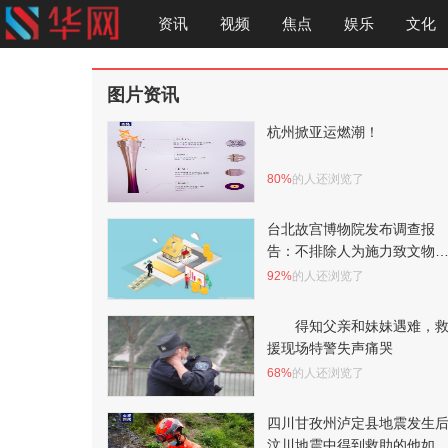
资讯
视频
焦点
娱乐
文化
图片资讯
杭州掀亚运燃潮！
80%
的人还浏览了
台北故宫博物院发布调查报
告：不排除人为施力致文物
裂
92%
的人还浏览了
得知父亲和妹妹遇难，
援现场特警失声痛哭
68%
的人还浏览了
四川甘孜州泸定县地震发生
汶川地震中得到救助的他如