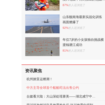
正在守护泸定
87%
的人还浏览了
山东舰南海最新实战化训练
画面燃爆了
92%
的人还浏览了
年仅7岁的小女孩独自挑战横
渡钱塘江成功
81%
的人还浏览了
资讯聚焦
杭州掀亚运燃潮！
中方主导全球首个船舶司法出售公约
台媒看大陆：大山深处瑶寨美——湖北咸宁中华古瑶第一村