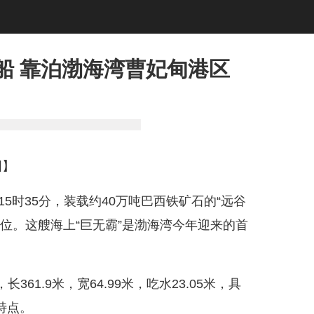
”船 靠泊渤海湾曹妃甸港区
图】
日15时35分，装载约40万吨巴西铁矿石的“远谷
泊位。这艘海上“巨无霸”是渤海湾今年迎来的首
361.9米，宽64.99米，吃水23.05米，具
特点。