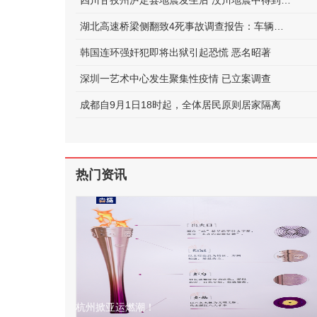
四川甘孜州泸定县地震发生后 汶川地震中得到救助的他如今正在守护泸定
湖北高速桥梁侧翻致4死事故调查报告：车辆超限，未居中行驶
韩国连环强奸犯即将出狱引起恐慌 恶名昭著
深圳一艺术中心发生聚集性疫情 已立案调查
成都自9月1日18时起，全体居民原则居家隔离
热门资讯
杭州掀亚运燃潮！