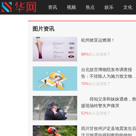
资讯
视频
焦点
娱乐
文化
图片资讯
杭州掀亚运燃潮！
98%
的人还浏览了
台北故宫博物院发布调查报
告：不排除人为施力致文物
裂
70%
的人还浏览了
得知父亲和妹妹遇难，
援现场特警失声痛哭
52%
的人还浏览了
四川甘孜州泸定县地震发生
汶川地震中得到救助的他如