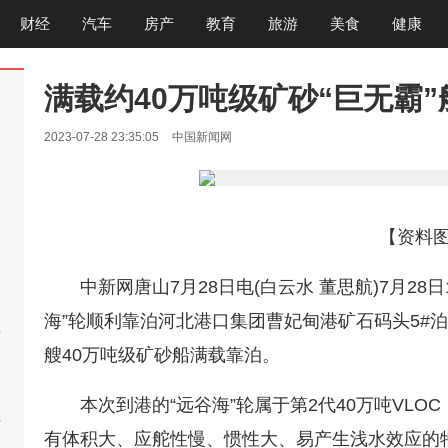
财经
汽车
房产
教育
旅游
美食
健康
满载约40万吨级矿砂“巨无霸
2023-07-28 23:35:05
中国新闻网
【资料
破
中新网唐山7月28日电(白云水 董思航)7月28
海”轮顺利靠泊河北港口集团曹妃甸港矿石码头5#
救
艘40万吨级矿砂船满载靠泊。
本次到港的“远谷海”轮属于第2代40万吨VLOC，长
后
有体积大、应舵性慢、惯性大、易产生浅水效应的
今