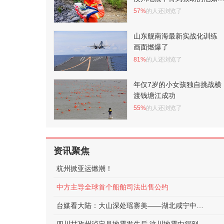
正在守护泸定
57%
的人还浏览了
山东舰南海最新实战化训练
画面燃爆了
81%
的人还浏览了
年仅7岁的小女孩独自挑战横
渡钱塘江成功
55%
的人还浏览了
资讯聚焦
杭州掀亚运燃潮！
中方主导全球首个船舶司法出售公约
台媒看大陆：大山深处瑶寨美——湖北咸宁中华古瑶第一村