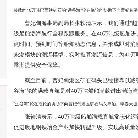
装载约40万吨巴西铁矿石的“远谷海”轮在拖轮的协助下向曹妃甸
曹妃甸海事局副局长张轶清表示，我们通过“超
级船舶渤海航行全程跟踪服务。在40万吨级船舶
点时间、预到时间等船舶动态信息，并形成即时消
乘潮模块的潮流模型，实时推算潮流信息，为40
乘潮提供安全保障。
截至目前，曹妃甸港区矿石码头已经接靠以减载
谷海”轮的满载直航是对40万吨船舶满载进出渤海
“远谷海”轮在拖轮的协助下向曹妃甸港区矿石码头靠泊。季春天摄
张轶清表示，40万吨级船舶满载直航常态化
促进腹地钢铁冶金产业加快转型升级、实现高质量发