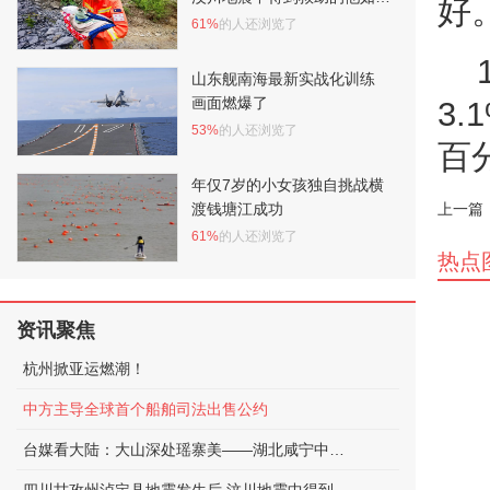
好
正在守护泸定
61%
的人还浏览了
山东舰南海最新实战化训练
画面燃爆了
3
53%
的人还浏览了
百
年仅7岁的小女孩独自挑战横
渡钱塘江成功
上一篇
61%
的人还浏览了
热点
资讯聚焦
杭州掀亚运燃潮！
中方主导全球首个船舶司法出售公约
台媒看大陆：大山深处瑶寨美——湖北咸宁中华古瑶第一村