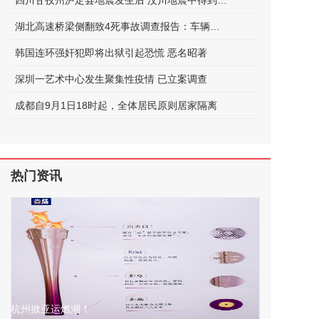
四川甘孜州泸定县地震发生后 汶川地震中得到救助的他如今正在守护泸定
湖北高速桥梁侧翻致4死事故调查报告：车辆超限，未居中行驶
韩国连环强奸犯即将出狱引起恐慌 恶名昭著
深圳一艺术中心发生聚集性疫情 已立案调查
成都自9月1日18时起，全体居民原则居家隔离
热门资讯
杭州掀亚运燃潮！