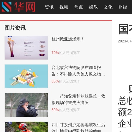
资讯
视频
焦点
娱乐
文化
财经
国
图片资讯
杭州掀亚运燃潮！
2023-07
70%
的人还浏览了
台北故宫博物院发布调查报
告：不排除人为施力致文物破
裂
85%
的人还浏览了
得知父亲和妹妹遇难，救
总
援现场特警失声痛哭
额
59%
的人还浏览了
企
四川甘孜州泸定县地震发生后
汶川地震中得到救助的他如今