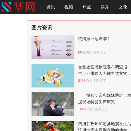
资讯
视频
焦点
娱乐
文化
图片资讯
杭州掀亚运燃潮！
60%
的人还浏览了
台北故宫博物院发布调查报
告：不排除人为施力致文物
裂
81%
的人还浏览了
得知父亲和妹妹遇难，
援现场特警失声痛哭
100%
的人还浏览了
四川甘孜州泸定县地震发生
汶川地震中得到救助的他如