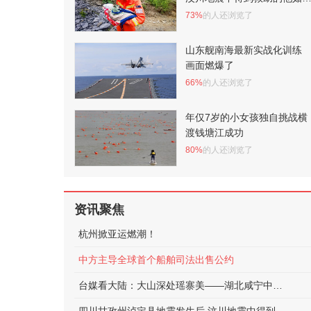
正在守护泸定
73%
的人还浏览了
山东舰南海最新实战化训练
画面燃爆了
66%
的人还浏览了
年仅7岁的小女孩独自挑战横
渡钱塘江成功
80%
的人还浏览了
资讯聚焦
杭州掀亚运燃潮！
中方主导全球首个船舶司法出售公约
台媒看大陆：大山深处瑶寨美——湖北咸宁中华古瑶第一村