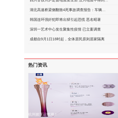
四川甘孜州泸定县地震发生后 汶川地震中得到救助的他如今正在守护泸定
湖北高速桥梁侧翻致4死事故调查报告：车辆超限，未居中行驶
韩国连环强奸犯即将出狱引起恐慌 恶名昭著
深圳一艺术中心发生聚集性疫情 已立案调查
成都自9月1日18时起，全体居民原则居家隔离
热门资讯
杭州掀亚运燃潮！