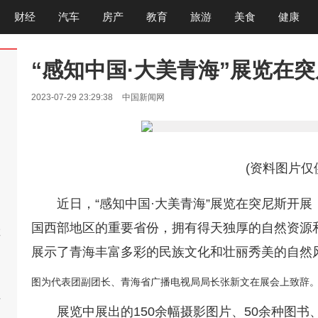
财经
汽车
房产
教育
旅游
美食
健康
“感知中国·大美青海”展览在
2023-07-29 23:29:38
中国新闻网
(资料图片仅
破
近日，“感知中国·大美青海”展览在突尼斯开
国西部地区的重要省份，拥有得天独厚的自然资源
救
展示了青海丰富多彩的民族文化和壮丽秀美的自然
图为代表团副团长、青海省广播电视局局长张新文在展会上致辞
后
展览中展出的150余幅摄影图片、50余种图书
今