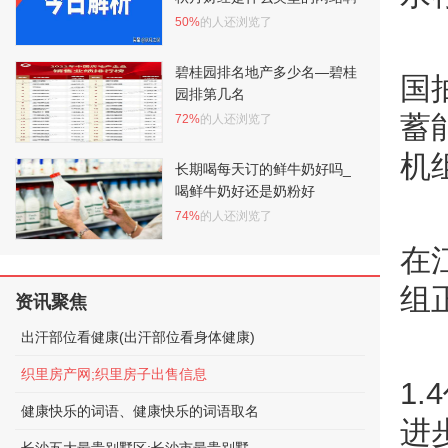
50%
的人还浏览了
碧桂园排名地产多少名—碧桂
国
园排第几名
蓄
72%
的人还浏览了
机
长期喝每天订的鲜牛奶好吗_
喝鲜牛奶好还是奶粉好
74%
的人还浏览了
在
组
资讯聚焦
出汗部位看健康(出汗部位看身体健康)
织里房产网;织里房子出售信息
1
健康快乐的词语、健康快乐的词语取名
进