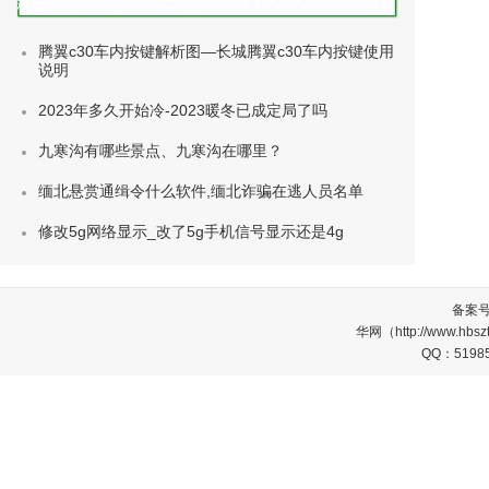
种类)
腾翼c30车内按键解析图—长城腾翼c30车内按键使用
说明
2023年多久开始冷-2023暖冬已成定局了吗
九寒沟有哪些景点、九寒沟在哪里？
缅北悬赏通缉令什么软件,缅北诈骗在逃人员名单
修改5g网络显示_改了5g手机信号显示还是4g
备案
华网（http://www.
QQ：5198