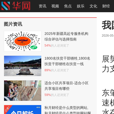
资讯
视频
焦点
娱乐
文化
财经
我
图片资讯
2025年新疆高起专服务机构
2026-05
综合评估与选择指南
54%
的人还浏览了
展
1800名扶贫干部牺牲,1800名
扶贫干部牺牲在扶贫一线
力
89%
的人还浏览了
适合小区共享项目-适合小区
共享项目有哪些
东
59%
的人还浏览了
速
秋月财经是什么类型的网站,
水
秋月财经是什么类型的网站啊