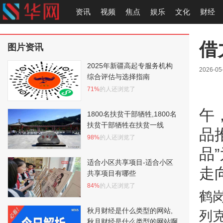
资讯
视频
焦点
娱乐
文化
财经
借
图片资讯
2025年新疆高起专服务机构
2026-05-
综合评估与选择指南
71%
的人还浏览了
午
1800名扶贫干部牺牲,1800名
扶贫干部牺牲在扶贫一线
品
98%
的人还浏览了
品
适合小区共享项目-适合小区
走
共享项目有哪些
84%
的人还浏览了
鹤
秋月财经是什么类型的网站,
列
秋月财经是什么类型的网站啊