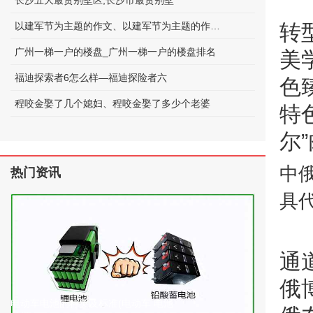
长沙五大最贵别墅区;长沙市最贵别墅
以建军节为主题的作文、以建军节为主题的作文600字
转
广州一梯一户的楼盘_广州一梯一户的楼盘排名
美
福迪探索者6怎么样—福迪探险者六
色
程咬金娶了几个媳妇、程咬金娶了多少个老婆
特
尔
中
热门资讯
具
通
俄
电动车电池的种类及标准(电动车 电池