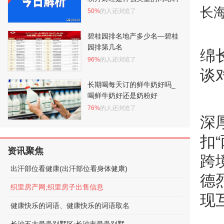
长海
50%
的人还浏览了
碧桂园排名地产多少名—碧桂
园排第几名
绵
96%
的人还浏览了
谈
长期喝每天订的鲜牛奶好吗_
喝鲜牛奶好还是奶粉好
76%
的人还浏览了
深
扣
资讯聚焦
跨
出汗部位看健康(出汗部位看身体健康)
德
织里房产网;织里房子出售信息
现
健康快乐的词语、健康快乐的词语取名