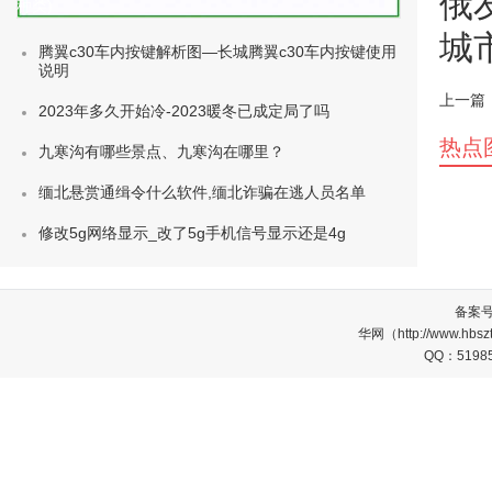
俄
种类)
城
腾翼c30车内按键解析图—长城腾翼c30车内按键使用
说明
上一篇
2023年多久开始冷-2023暖冬已成定局了吗
热点
九寒沟有哪些景点、九寒沟在哪里？
缅北悬赏通缉令什么软件,缅北诈骗在逃人员名单
修改5g网络显示_改了5g手机信号显示还是4g
备案
华网（http://www.
QQ：5198