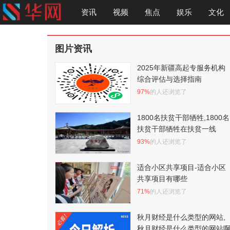
资讯
视频
焦点
娱乐
文化
图片资讯
2025年新疆高起专服务机构
综合评估与选择指南
97%
的人还浏览了
1800名扶贫干部牺牲,1800名
扶贫干部牺牲在扶贫一线
93%
的人还浏览了
适合小区共享项目-适合小区
共享项目有哪些
71%
的人还浏览了
秋月财经是什么类型的网站,
秋月财经是什么类型的网站