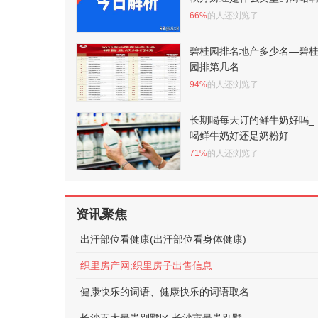
66%
的人还浏览了
碧桂园排名地产多少名—碧
园排第几名
94%
的人还浏览了
长期喝每天订的鲜牛奶好吗_
喝鲜牛奶好还是奶粉好
71%
的人还浏览了
资讯聚焦
出汗部位看健康(出汗部位看身体健康)
织里房产网;织里房子出售信息
健康快乐的词语、健康快乐的词语取名