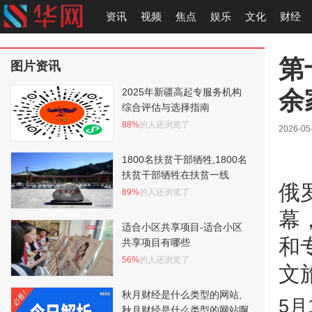
资讯
视频
焦点
娱乐
文化
财经
第
图片资讯
余
2025年新疆高起专服务机构
综合评估与选择指南
88%
的人还浏览了
2026-05
1800名扶贫干部牺牲,1800名
扶贫干部牺牲在扶贫一线
俄
89%
的人还浏览了
幕
适合小区共享项目-适合小区
和
共享项目有哪些
56%
的人还浏览了
文
秋月财经是什么类型的网站,
5
秋月财经是什么类型的网站啊