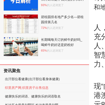
93%
的人还浏览了
和地
碧桂园排名地产多少名—碧桂
园排第几名
人
72%
的人还浏览了
充
长期喝每天订的鲜牛奶好吗_
人
喝鲜牛奶好还是奶粉好
65%
的人还浏览了
智
力
资讯聚焦
出汗部位看健康(出汗部位看身体健康)
现
织里房产网;织里房子出售信息
港
健康快乐的词语、健康快乐的词语取名
示