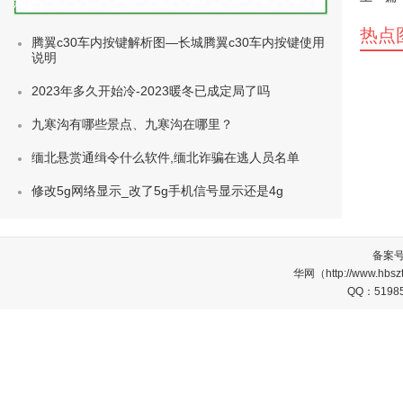
种类)
热点
腾翼c30车内按键解析图—长城腾翼c30车内按键使用
说明
2023年多久开始冷-2023暖冬已成定局了吗
九寒沟有哪些景点、九寒沟在哪里？
缅北悬赏通缉令什么软件,缅北诈骗在逃人员名单
修改5g网络显示_改了5g手机信号显示还是4g
备案
华网（http://www.
QQ：5198