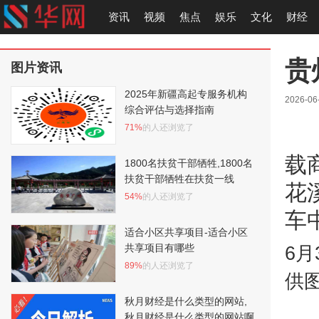
资讯
视频
焦点
娱乐
文化
财经
贵
图片资讯
2025年新疆高起专服务机构
2026-06
综合评估与选择指南
71%
的人还浏览了
载
1800名扶贫干部牺牲,1800名
扶贫干部牺牲在扶贫一线
花
54%
的人还浏览了
车
适合小区共享项目-适合小区
共享项目有哪些
6
89%
的人还浏览了
供图
秋月财经是什么类型的网站,
秋月财经是什么类型的网站啊