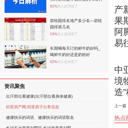
81%
的人还浏览了
产
果
碧桂园排名地产多少名—碧桂
园排第几名
阿
53%
的人还浏览了
易
长期喝每天订的鲜牛奶好吗_
喝鲜牛奶好还是奶粉好
62%
的人还浏览了
中
境
资讯聚焦
造
出汗部位看健康(出汗部位看身体健康)
上一篇
织里房产网;织里房子出售信息
热点
健康快乐的词语、健康快乐的词语取名