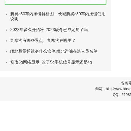
种类)
腾翼c30车内按键解析图—长城腾翼c30车内按键使用
说明
2023年多久开始冷-2023暖冬已成定局了吗
九寒沟有哪些景点、九寒沟在哪里？
缅北悬赏通缉令什么软件,缅北诈骗在逃人员名单
修改5g网络显示_改了5g手机信号显示还是4g
备案
华网（http://www.
QQ：5198