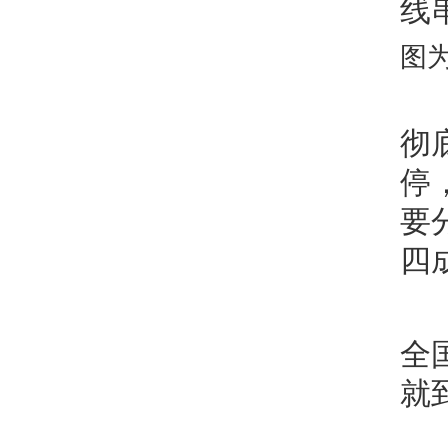
线
图
彻
停
要
四
全
就