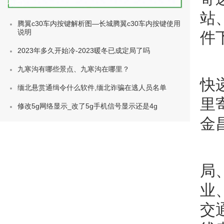
种类)
站
腾翼c30车内按键解析图—长城腾翼c30车内按键使用
说明
件
2023年多久开始冷-2023暖冬已成定局了吗
九寒沟有哪些景点、九寒沟在哪里？
快
缅北悬赏通缉令什么软件,缅北诈骗在逃人员名单
里
修改5g网络显示_改了5g手机信号显示还是4g
金
局
业
交