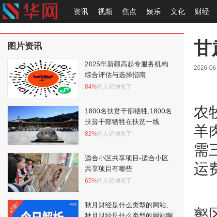
资讯
视频
焦点
娱乐
文化
财经
甘
图片资讯
2025年新疆高起专服务机构
2026-06
综合评估与选择指南
84%
的人还浏览了
农
1800名扶贫干部牺牲,1800名
扶贫干部牺牲在扶贫一线
羊
82%
的人还浏览了
需
适合小区共享项目-适合小区
运
共享项目有哪些
65%
的人还浏览了
秋月财经是什么类型的网站,
壑
秋月财经是什么类型的网站啊