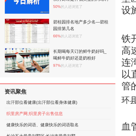
50%
的人还浏览了
设
碧桂园排名地产多少名—碧桂
园排第几名
铁
66%
的人还浏览了
高
长期喝每天订的鲜牛奶好吗_
喝鲜牛奶好还是奶粉好
连
97%
的人还浏览了
以
管
资讯聚焦
环
出汗部位看健康(出汗部位看身体健康)
织里房产网;织里房子出售信息
血
健康快乐的词语、健康快乐的词语取名