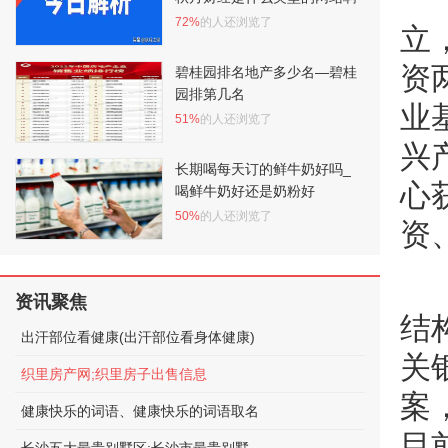
72%
的人还浏览了
立
资
碧桂园排名地产多少名—碧桂
园排第几名
业
51%
的人还浏览了
兴
长期喝每天订的鲜牛奶好吗_
心
喝鲜牛奶好还是奶粉好
50%
的人还浏览了
资
资讯聚焦
结
出汗部位看健康(出汗部位看身体健康)
关
织里房产网;织里房子出售信息
案
健康快乐的词语、健康快乐的词语取名
目