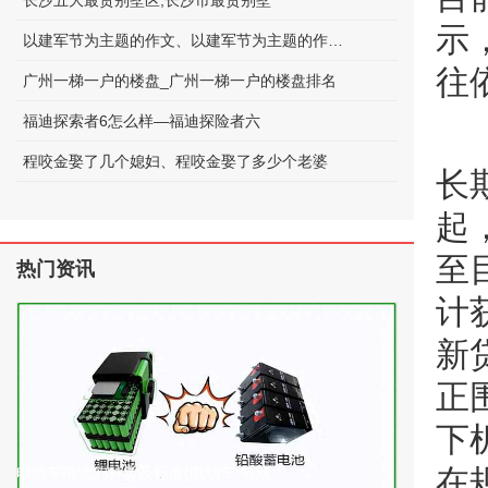
长沙五大最贵别墅区;长沙市最贵别墅
示
以建军节为主题的作文、以建军节为主题的作文600字
往
广州一梯一户的楼盘_广州一梯一户的楼盘排名
福迪探索者6怎么样—福迪探险者六
程咬金娶了几个媳妇、程咬金娶了多少个老婆
长
起
至
热门资讯
计
新
正
下
在
电动车电池的种类及标准(电动车 电池