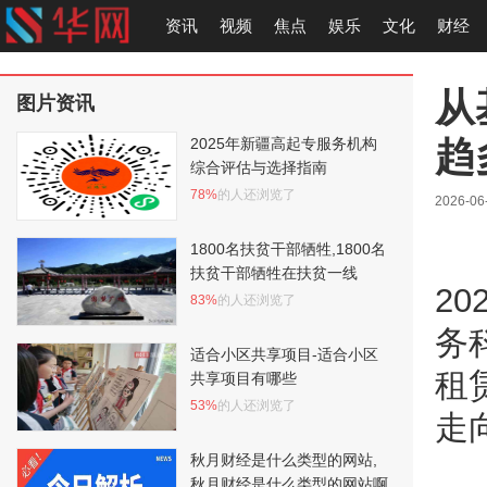
资讯
视频
焦点
娱乐
文化
财经
从
图片资讯
趋
2025年新疆高起专服务机构
综合评估与选择指南
78%
的人还浏览了
2026-06
1800名扶贫干部牺牲,1800名
扶贫干部牺牲在扶贫一线
2
83%
的人还浏览了
务
适合小区共享项目-适合小区
租
共享项目有哪些
53%
的人还浏览了
走
秋月财经是什么类型的网站,
秋月财经是什么类型的网站啊