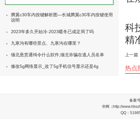
种类)
腾翼c30车内按键解析图—长城腾翼c30车内按键使用
说明
科
2023年多久开始冷-2023暖冬已成定局了吗
精
九寒沟有哪些景点、九寒沟在哪里？
缅北悬赏通缉令什么软件,缅北诈骗在逃人员名单
上一篇
修改5g网络显示_改了5g手机信号显示还是4g
热点
备案
华网（http://www.
QQ：5198