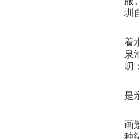
服
圳
着
泉
叨
是
画
种