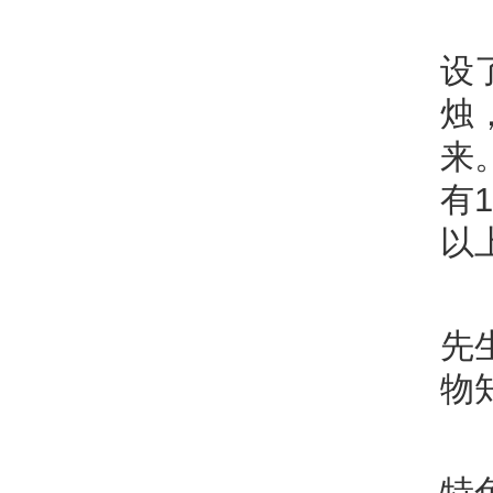
设
烛
来
有
以
先
物
特