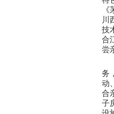
《
川
技
合
尝
务
动
合
子
设