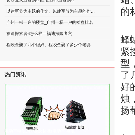
长沙五大最贵别墅区;长沙市最贵别墅
的
以建军节为主题的作文、以建军节为主题的作文600字
广州一梯一户的楼盘_广州一梯一户的楼盘排名
福迪探索者6怎么样—福迪探险者六
蜂
程咬金娶了几个媳妇、程咬金娶了多少个老婆
紧
型
了
热门资讯
好
烛
扬
电动车电池的种类及标准(电动车 电池