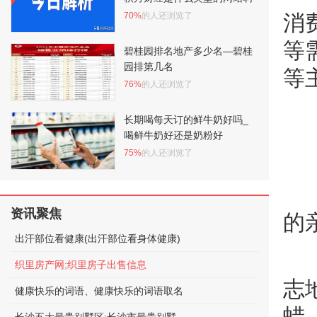
70%
的人还浏览了
消
等
碧桂园排名地产多少名—碧桂
园排第几名
等
76%
的人还浏览了
长期喝每天订的鲜牛奶好吗_
喝鲜牛奶好还是奶粉好
75%
的人还浏览了
资讯聚焦
的
出汗部位看健康(出汗部位看身体健康)
织里房产网;织里房子出售信息
志
健康快乐的词语、健康快乐的词语取名
蜡