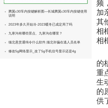
频
种类)
加
腾翼c30车内按键解析图—长城腾翼c30车内按键使用
说明
其
2023年多久开始冷-2023暖冬已成定局了吗
相
九寒沟有哪些景点、九寒沟在哪里？
相
缅北悬赏通缉令什么软件,缅北诈骗在逃人员名单
修改5g网络显示_改了5g手机信号显示还是4g
的
重
生
的
供