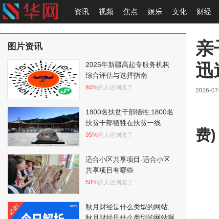
资讯
视频
焦点
娱乐
文化
财经
亲
图片资讯
迅
2025年新疆高起专服务机构
综合评估与选择指南
84%
的人还浏览了
2026-07
1800名扶贫干部牺牲,1800名
扶贫干部牺牲在扶贫一线
费)
95%
的人还浏览了
适合小区共享项目-适合小区
共享项目有哪些
50%
的人还浏览了
秋月财经是什么类型的网站,
秋月财经是什么类型的网站啊