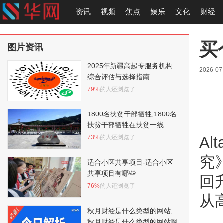
资讯
视频
焦点
娱乐
文化
财经
买
图片资讯
2025年新疆高起专服务机构
2026-07
综合评估与选择指南
79%
的人还浏览了
1800名扶贫干部牺牲,1800名
扶贫干部牺牲在扶贫一线
73%
的人还浏览了
A
究
适合小区共享项目-适合小区
共享项目有哪些
回
76%
的人还浏览了
从
秋月财经是什么类型的网站,
秋月财经是什么类型的网站啊