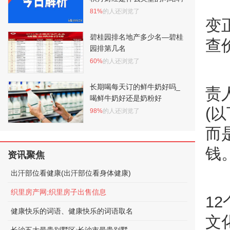
81%
的人还浏览了
变
碧桂园排名地产多少名—碧桂
查
园排第几名
60%
的人还浏览了
长期喝每天订的鲜牛奶好吗_
责
喝鲜牛奶好还是奶粉好
(
98%
的人还浏览了
而
钱。
资讯聚焦
出汗部位看健康(出汗部位看身体健康)
织里房产网;织里房子出售信息
1
健康快乐的词语、健康快乐的词语取名
文