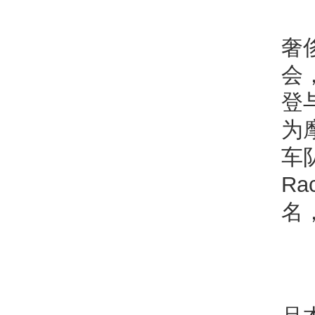
奢
会
登
为
车
Ra
名