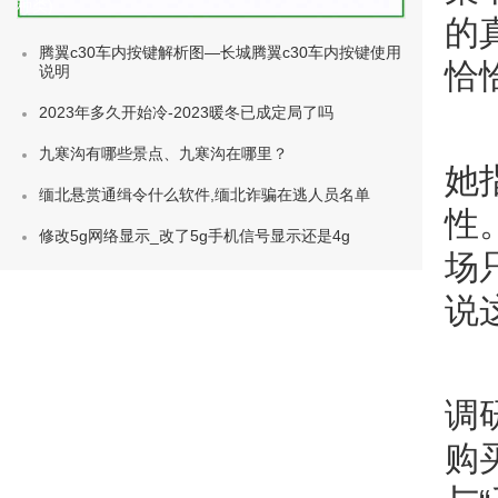
种类)
的
腾翼c30车内按键解析图—长城腾翼c30车内按键使用
恰
说明
2023年多久开始冷-2023暖冬已成定局了吗
九寒沟有哪些景点、九寒沟在哪里？
她
缅北悬赏通缉令什么软件,缅北诈骗在逃人员名单
性
修改5g网络显示_改了5g手机信号显示还是4g
场
说
调
购买