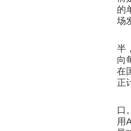
的
场
半
向
在
正
口
用