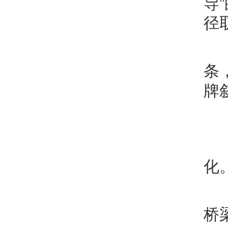
导
径
条
牌
化
桥