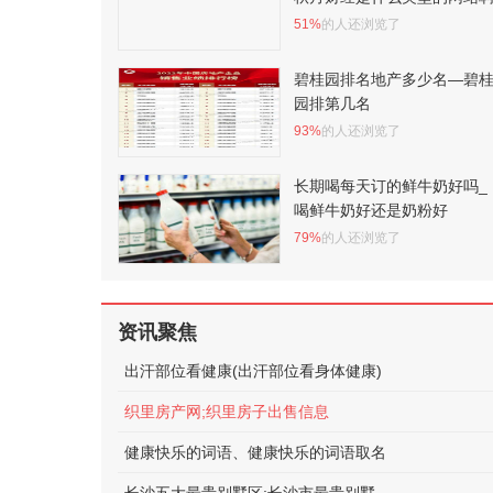
51%
的人还浏览了
碧桂园排名地产多少名—碧
园排第几名
93%
的人还浏览了
长期喝每天订的鲜牛奶好吗_
喝鲜牛奶好还是奶粉好
79%
的人还浏览了
资讯聚焦
出汗部位看健康(出汗部位看身体健康)
织里房产网;织里房子出售信息
健康快乐的词语、健康快乐的词语取名