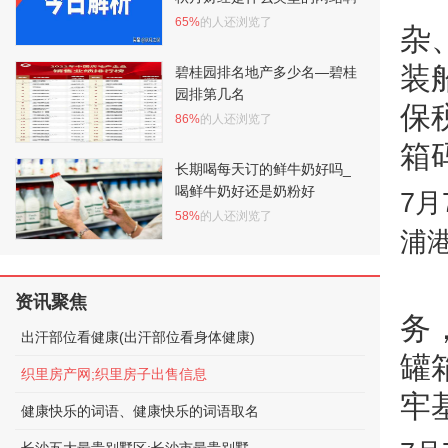
65%
的人还浏览了
杂
装
碧桂园排名地产多少名—碧桂
园排第几名
保
86%
的人还浏览了
箱
长期喝每天订的鲜牛奶好吗_
喝鲜牛奶好还是奶粉好
7
58%
的人还浏览了
浦
资讯聚焦
务
出汗部位看健康(出汗部位看身体健康)
罐
织里房产网;织里房子出售信息
牢
健康快乐的词语、健康快乐的词语取名