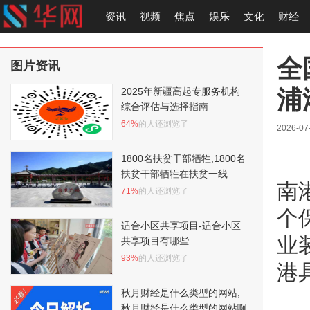
资讯
视频
焦点
娱乐
文化
财经
全
图片资讯
浦
2025年新疆高起专服务机构
综合评估与选择指南
64%
的人还浏览了
2026-07
1800名扶贫干部牺牲,1800名
扶贫干部牺牲在扶贫一线
南
71%
的人还浏览了
个
适合小区共享项目-适合小区
业
共享项目有哪些
93%
的人还浏览了
港
秋月财经是什么类型的网站,
秋月财经是什么类型的网站啊