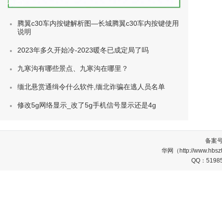
种类)
腾翼c30车内按键解析图—长城腾翼c30车内按键使用
说明
2023年多久开始冷-2023暖冬已成定局了吗
九寒沟有哪些景点、九寒沟在哪里？
缅北悬赏通缉令什么软件,缅北诈骗在逃人员名单
修改5g网络显示_改了5g手机信号显示还是4g
备案
华网（http://www.
QQ：5198