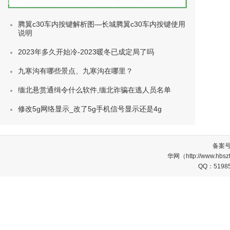
种类)
腾翼c30车内按键解析图—长城腾翼c30车内按键使用
说明
2023年多久开始冷-2023暖冬已成定局了吗
九寒沟有哪些景点、九寒沟在哪里？
缅北悬赏通缉令什么软件,缅北诈骗在逃人员名单
修改5g网络显示_改了5g手机信号显示还是4g
备案
华网（http://www.
QQ：5198