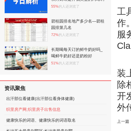
55%
的人还浏览了
工
作
碧桂园排名地产多少名—碧桂
园排第几名
服
72%
的人还浏览了
Cl
长期喝每天订的鲜牛奶好吗_
喝鲜牛奶好还是奶粉好
51%
的人还浏览了
装
除
资讯聚焦
开
出汗部位看健康(出汗部位看身体健康)
外
织里房产网;织里房子出售信息
健康快乐的词语、健康快乐的词语取名
上一篇