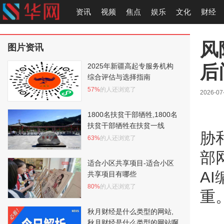
资讯
视频
焦点
娱乐
文化
财经
风
图片资讯
后
2025年新疆高起专服务机构
综合评估与选择指南
57%
的人还浏览了
2026-07
1800名扶贫干部牺牲,1800名
扶贫干部牺牲在扶贫一线
胁
63%
的人还浏览了
部
适合小区共享项目-适合小区
A
共享项目有哪些
80%
的人还浏览了
重
秋月财经是什么类型的网站,
秋月财经是什么类型的网站啊