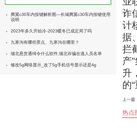
业
种类)
诈
腾翼c30车内按键解析图—长城腾翼c30车内按键使用
说明
计
2023年多久开始冷-2023暖冬已成定局了吗
据
九寒沟有哪些景点、九寒沟在哪里？
拦
缅北悬赏通缉令什么软件,缅北诈骗在逃人员名单
产
修改5g网络显示_改了5g手机信号显示还是4g
升
的“
上一篇
热点