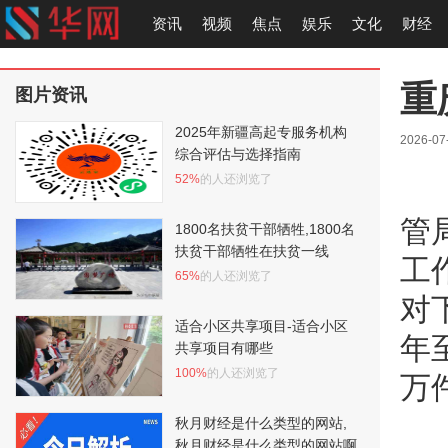
资讯
视频
焦点
娱乐
文化
财经
重
图片资讯
2025年新疆高起专服务机构
2026-07
综合评估与选择指南
52%
的人还浏览了
管
1800名扶贫干部牺牲,1800名
扶贫干部牺牲在扶贫一线
工
65%
的人还浏览了
对
适合小区共享项目-适合小区
年
共享项目有哪些
100%
的人还浏览了
万
秋月财经是什么类型的网站,
秋月财经是什么类型的网站啊