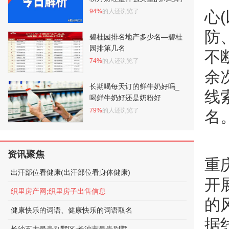
94%
的人还浏览了
心
防
碧桂园排名地产多少名—碧桂
园排第几名
不
74%
的人还浏览了
余
长期喝每天订的鲜牛奶好吗_
线
喝鲜牛奶好还是奶粉好
79%
的人还浏览了
名
资讯聚焦
重
出汗部位看健康(出汗部位看身体健康)
开
织里房产网;织里房子出售信息
的
健康快乐的词语、健康快乐的词语取名
据