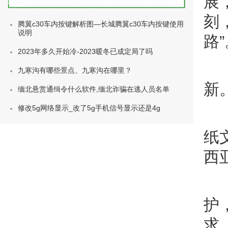
展
种类)
刻
腾翼c30车内按键解析图—长城腾翼c30车内按键使用
说明
路”
2023年多久开始冷-2023暖冬已成定局了吗
九寒沟有哪些景点、九寒沟在哪里？
新
缅北悬赏通缉令什么软件,缅北诈骗在逃人员名单
修改5g网络显示_改了5g手机信号显示还是4g
纸
西
护
求