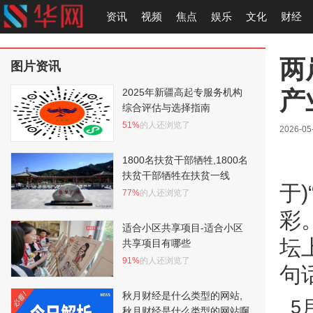
资讯
视频
焦点
娱乐
文化
财经
两
图片资讯
产
2025年新疆高起专服务机构
综合评估与选择指南
51%
的人还浏览了
2026-05
1800名扶贫干部牺牲,1800名
扶贫干部牺牲在扶贫一线
于
77%
的人还浏览了
彩
适合小区共享项目-适合小区
坛
共享项目有哪些
91%
的人还浏览了
句
秋月财经是什么类型的网站,
5
秋月财经是什么类型的网站啊