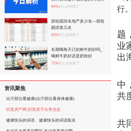
84%
的人还浏览了
行
碧桂园排名地产多少名—碧桂
园排第几名
题
93%
的人还浏览了
业
长期喝每天订的鲜牛奶好吗_
出
喝鲜牛奶好还是奶粉好
72%
的人还浏览了
中
资讯聚焦
共
出汗部位看健康(出汗部位看身体健康)
织里房产网;织里房子出售信息
健康快乐的词语、健康快乐的词语取名
共