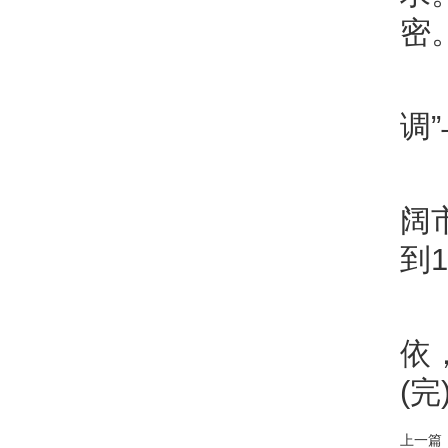
密
调
阔
到
依
(完
上一篇