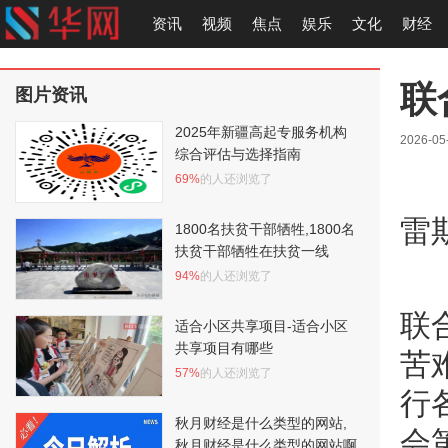
资讯
视频
焦点
娱乐
文化
财经
联
图片资讯
2025年新疆高起专服务机构
2026-05-
综合评估与选择指南
69%
的人还浏览了
雷
1800名扶贫干部牺牲,1800名
扶贫干部牺牲在扶贫一线
94%
的人还浏览了
联
适合小区共享项目-适合小区
共享项目有哪些
苦
57%
的人还浏览了
行
秋月财经是什么类型的网站,
会
秋月财经是什么类型的网站啊