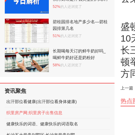
52%
的人还浏览了
碧桂园排名地产多少名—碧桂
盛
园排第几名
1
51%
的人还浏览了
长
长期喝每天订的鲜牛奶好吗_
喝鲜牛奶好还是奶粉好
顿
58%
的人还浏览了
方
上一篇
资讯聚焦
热点
出汗部位看健康(出汗部位看身体健康)
织里房产网;织里房子出售信息
健康快乐的词语、健康快乐的词语取名