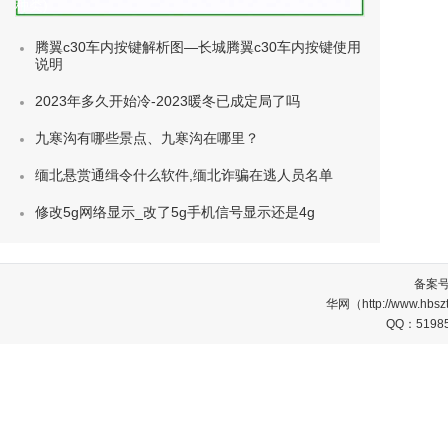
种类)
腾翼c30车内按键解析图—长城腾翼c30车内按键使用
说明
2023年多久开始冷-2023暖冬已成定局了吗
九寒沟有哪些景点、九寒沟在哪里？
缅北悬赏通缉令什么软件,缅北诈骗在逃人员名单
修改5g网络显示_改了5g手机信号显示还是4g
备案
华网（http://www.
QQ：5198