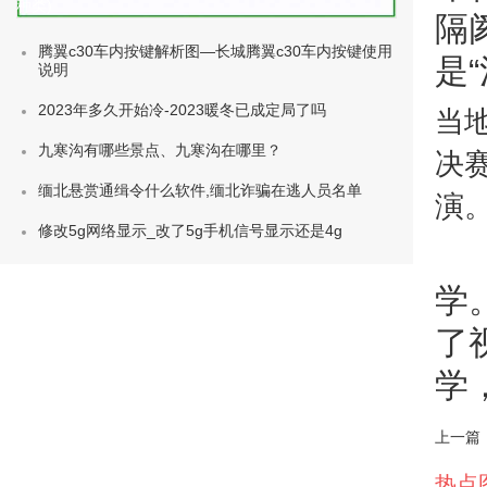
种类)
隔
腾翼c30车内按键解析图—长城腾翼c30车内按键使用
是
说明
2023年多久开始冷-2023暖冬已成定局了吗
当地
九寒沟有哪些景点、九寒沟在哪里？
决
缅北悬赏通缉令什么软件,缅北诈骗在逃人员名单
演
修改5g网络显示_改了5g手机信号显示还是4g
学
了
学
上一篇
热点