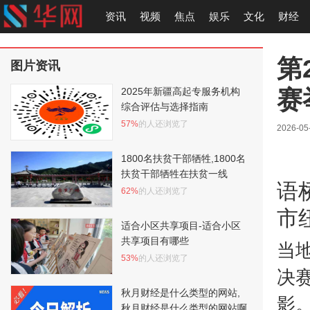
资讯
视频
焦点
娱乐
文化
财经
第
图片资讯
赛
2025年新疆高起专服务机构
综合评估与选择指南
57%
的人还浏览了
2026-05
1800名扶贫干部牺牲,1800名
扶贫干部牺牲在扶贫一线
语
62%
的人还浏览了
市
适合小区共享项目-适合小区
共享项目有哪些
当地
53%
的人还浏览了
决
秋月财经是什么类型的网站,
影
秋月财经是什么类型的网站啊