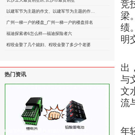
长沙五大最贵别墅区;长沙市最贵别墅
竞
以建军节为主题的作文、以建军节为主题的作文600字
梁
广州一梯一户的楼盘_广州一梯一户的楼盘排名
绩
福迪探索者6怎么样—福迪探险者六
明
程咬金娶了几个媳妇、程咬金娶了多少个老婆
出
热门资讯
与
文
流
年
电动车电池的种类及标准(电动车 电池