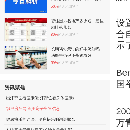
56%
的人还浏览了
设
碧桂园排名地产多少名—碧桂
园排第几名
合
80%
的人还浏览了
示
长期喝每天订的鲜牛奶好吗_
喝鲜牛奶好还是奶粉好
59%
的人还浏览了
Be
国
资讯聚焦
出汗部位看健康(出汗部位看身体健康)
织里房产网;织里房子出售信息
2
健康快乐的词语、健康快乐的词语取名
万