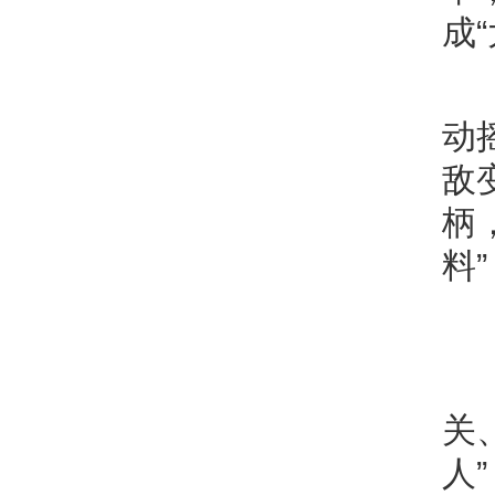
成
动
敌
柄
料
关
人