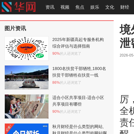
资讯
视频
焦点
娱乐
文化
财经
境
图片资讯
泄
2025年新疆高起专服务机构
综合评估与选择指南
90%
的人还浏览了
2026-05
1800名扶贫干部牺牲,1800名
扶贫干部牺牲在扶贫一线
86%
的人还浏览了
厉
适合小区共享项目-适合小区
共享项目有哪些
全
90%
的人还浏览了
责
秋月财经是什么类型的网站,
秋月财经是什么类型的网站啊