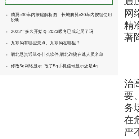
通
种类)
网
腾翼c30车内按键解析图—长城腾翼c30车内按键使用
说明
精
2023年多久开始冷-2023暖冬已成定局了吗
著
九寒沟有哪些景点、九寒沟在哪里？
缅北悬赏通缉令什么软件,缅北诈骗在逃人员名单
修改5g网络显示_改了5g手机信号显示还是4g
治
要
务
在
严