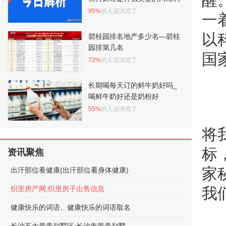
醒
95%
的人还浏览了
一
以
碧桂园排名地产多少名—碧桂
园排第几名
国
72%
的人还浏览了
长期喝每天订的鲜牛奶好吗_
喝鲜牛奶好还是奶粉好
55%
的人还浏览了
将
标
资讯聚焦
家
出汗部位看健康(出汗部位看身体健康)
织里房产网;织里房子出售信息
我
健康快乐的词语、健康快乐的词语取名