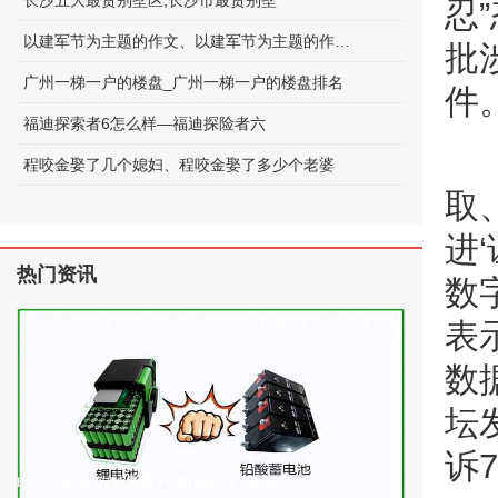
长沙五大最贵别墅区;长沙市最贵别墅
忍
以建军节为主题的作文、以建军节为主题的作文600字
批
广州一梯一户的楼盘_广州一梯一户的楼盘排名
件
福迪探索者6怎么样—福迪探险者六
程咬金娶了几个媳妇、程咬金娶了多少个老婆
取
进
热门资讯
数
表
数
坛
诉
电动车电池的种类及标准(电动车 电池