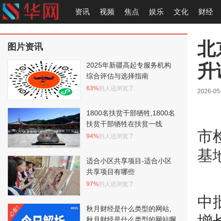
资讯
视频
焦点
娱乐
文化
财经
北
图片资讯
升
2025年新疆高起专服务机构
综合评估与选择指南
63%
的人还浏览了
2026-05
1800名扶贫干部牺牲,1800名
扶贫干部牺牲在扶贫一线
市
94%
的人还浏览了
基
适合小区共享项目-适合小区
共享项目有哪些
97%
的人还浏览了
中
秋月财经是什么类型的网站,
秋月财经是什么类型的网站啊