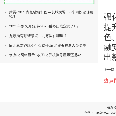
种类)
腾翼c30车内按键解析图—长城腾翼c30车内按键使用
强
说明
提
2023年多久开始冷-2023暖冬已成定局了吗
色
九寒沟有哪些景点、九寒沟在哪里？
融
缅北悬赏通缉令什么软件,缅北诈骗在逃人员名单
修改5g网络显示_改了5g手机信号显示还是4g
出
上一篇
热点
备案
华网（http://www.