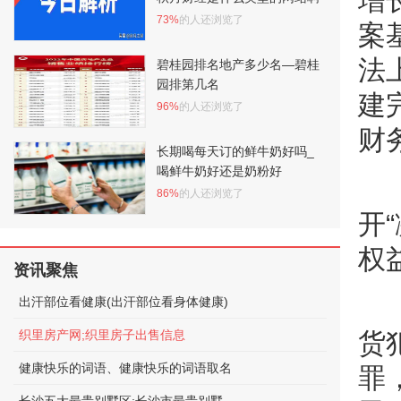
增
73%
的人还浏览了
案
法
碧桂园排名地产多少名—碧桂
园排第几名
建
96%
的人还浏览了
财
长期喝每天订的鲜牛奶好吗_
喝鲜牛奶好还是奶粉好
86%
的人还浏览了
开
权
资讯聚焦
出汗部位看健康(出汗部位看身体健康)
织里房产网;织里房子出售信息
货
健康快乐的词语、健康快乐的词语取名
罪