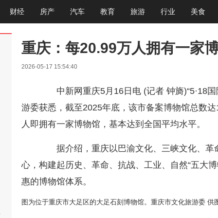
财经
房产
汽车
教育
旅游
行业
美食
重庆：每20.99万人拥有一家
2026-05-17 15:54:40
中新网重庆5月16日电 (记者 钟旖)“5·1
游委获悉，截至2025年底，该市备案博物馆总数达15
人即拥有一家博物馆，基本达到全国平均水平。
据介绍，重庆以巴渝文化、三峡文化、革命
心，构建起历史、革命、抗战、工业、自然“五大博
惠的博物馆体系。
图为位于重庆市大足区的大足石刻博物馆。重庆市文化旅游委 供
啊