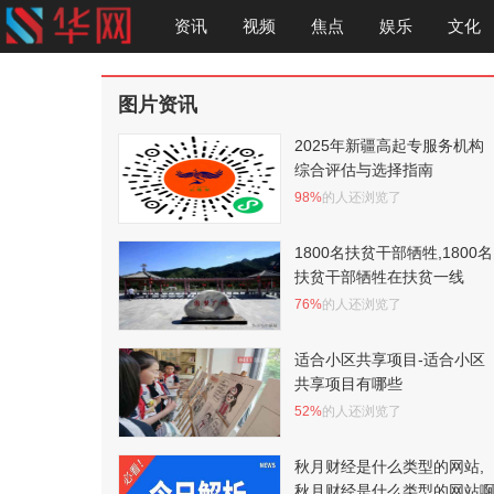
资讯
视频
焦点
娱乐
文化
图片资讯
2025年新疆高起专服务机构
综合评估与选择指南
98%
的人还浏览了
1800名扶贫干部牺牲,1800名
扶贫干部牺牲在扶贫一线
76%
的人还浏览了
适合小区共享项目-适合小区
共享项目有哪些
52%
的人还浏览了
秋月财经是什么类型的网站,
秋月财经是什么类型的网站