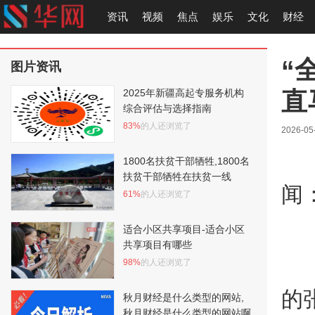
资讯
视频
焦点
娱乐
文化
财经
“
图片资讯
直
2025年新疆高起专服务机构
综合评估与选择指南
83%
的人还浏览了
2026-05
1800名扶贫干部牺牲,1800名
扶贫干部牺牲在扶贫一线
闻
61%
的人还浏览了
适合小区共享项目-适合小区
共享项目有哪些
98%
的人还浏览了
的
秋月财经是什么类型的网站,
秋月财经是什么类型的网站啊