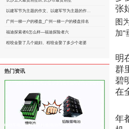
长沙五大最贵别墅区;长沙市最贵别墅
张
以建军节为主题的作文、以建军节为主题的作文600字
图
广州一梯一户的楼盘_广州一梯一户的楼盘排名
加“
福迪探索者6怎么样—福迪探险者六
程咬金娶了几个媳妇、程咬金娶了多少个老婆
明
群
热门资讯
碧
在
年
电动车电池的种类及标准(电动车 电池