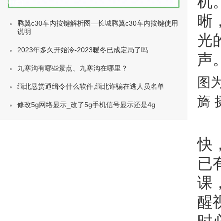
机
种类)
晰
腾翼c30车内按键解析图—长城腾翼c30车内按键使用
说明
光
2023年多久开始冷-2023暖冬已成定局了吗
声。
九寒沟有哪些景点、九寒沟在哪里？
图
缅北悬赏通缉令什么软件,缅北诈骗在逃人员名单
旖 
修改5g网络显示_改了5g手机信号显示还是4g
快
已
课
醒