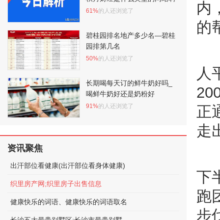
内
61%
的人还浏览了
的
碧桂园排名地产多少名—碧桂
园排第几名
50%
的人还浏览了
人
长期喝每天订的鲜牛奶好吗_
2
喝鲜牛奶好还是奶粉好
91%
的人还浏览了
正
走
资讯聚焦
出汗部位看健康(出汗部位看身体健康)
下
织里房产网;织里房子出售信息
跑
健康快乐的词语、健康快乐的词语取名
步