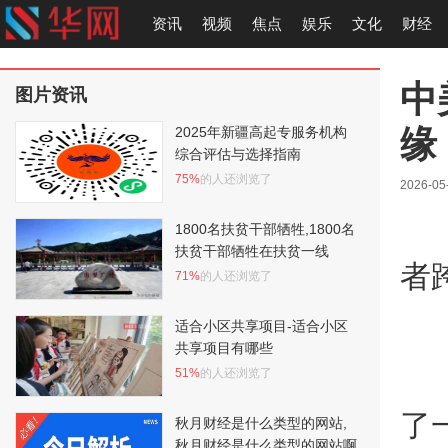
资讯
视频
焦点
娱乐
文化
财经
中
图片资讯
缘
2025年新疆高起专服务机构
综合评估与选择指南
75%
的人还浏览了
2026-05
1800名扶贫干部牺牲,1800名
扶贫干部牺牲在扶贫一线
者
71%
的人还浏览了
适合小区共享项目-适合小区
共享项目有哪些
51%
的人还浏览了
了
秋月财经是什么类型的网站,
秋月财经是什么类型的网站啊