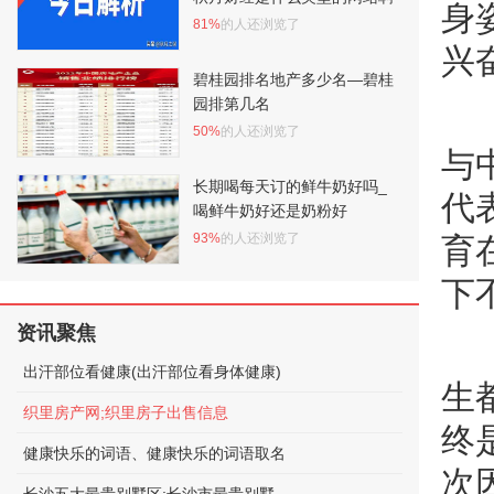
身
81%
的人还浏览了
兴
碧桂园排名地产多少名—碧桂
园排第几名
50%
的人还浏览了
与
长期喝每天订的鲜牛奶好吗_
代
喝鲜牛奶好还是奶粉好
93%
的人还浏览了
育
下
资讯聚焦
出汗部位看健康(出汗部位看身体健康)
生
织里房产网;织里房子出售信息
终
健康快乐的词语、健康快乐的词语取名
次