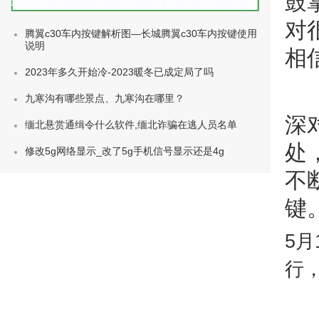
鼓
种类)
对
腾翼c30车内按键解析图—长城腾翼c30车内按键使用
说明
相
2023年多久开始冷-2023暖冬已成定局了吗
九寒沟有哪些景点、九寒沟在哪里？
深
缅北悬赏通缉令什么软件,缅北诈骗在逃人员名单
处
修改5g网络显示_改了5g手机信号显示还是4g
不
键
5月
行