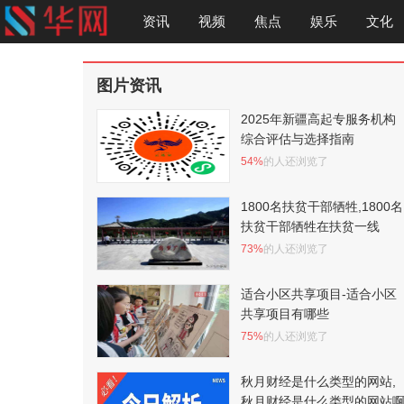
资讯
视频
焦点
娱乐
文化
图片资讯
2025年新疆高起专服务机构
综合评估与选择指南
54%
的人还浏览了
1800名扶贫干部牺牲,1800名
扶贫干部牺牲在扶贫一线
73%
的人还浏览了
适合小区共享项目-适合小区
共享项目有哪些
75%
的人还浏览了
秋月财经是什么类型的网站,
秋月财经是什么类型的网站