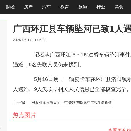
财经
房产
汽车
教育
旅游
行业
美食
广西环江县车辆坠河已致1人
2026-05-17 21:06:33
记者从广西环江“5・16”过桥车辆坠河事件
遇难，9名失联人员仍未找到。
5月16日晚，一辆皮卡车在环江县洛阳镇永权
人遇难、9人失联，相关人员信息已全部核查完毕。
上一篇：
残疾外卖员熊天宇：在“奔跑”与阅读中寻找生命价值
热点图片
啊
查看更多