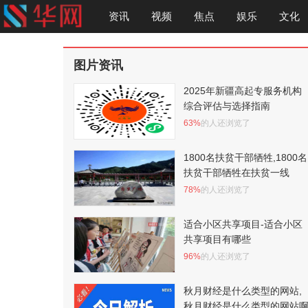
资讯
视频
焦点
娱乐
文化
图片资讯
2025年新疆高起专服务机构
综合评估与选择指南
63%
的人还浏览了
1800名扶贫干部牺牲,1800名
扶贫干部牺牲在扶贫一线
78%
的人还浏览了
适合小区共享项目-适合小区
共享项目有哪些
96%
的人还浏览了
秋月财经是什么类型的网站,
秋月财经是什么类型的网站