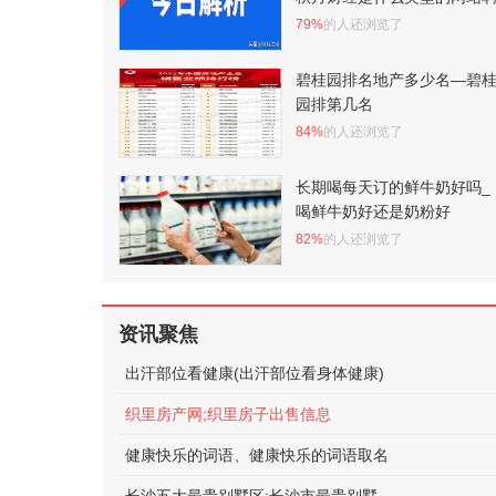
79%
的人还浏览了
碧桂园排名地产多少名—碧
园排第几名
84%
的人还浏览了
长期喝每天订的鲜牛奶好吗_
喝鲜牛奶好还是奶粉好
82%
的人还浏览了
资讯聚焦
出汗部位看健康(出汗部位看身体健康)
织里房产网;织里房子出售信息
健康快乐的词语、健康快乐的词语取名