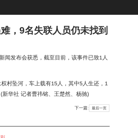
遇难，9名失联人员仍未找到
新闻发布会获悉，截至目前，该事件已致1人
村坠河，车上载有15人，其中5人生还，1
(新华社 记者曹祎铭、王楚然、杨驰)
下一篇:
最后一页
精彩