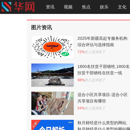
资讯
视频
焦点
娱乐
文化
图片资讯
2025年新疆高起专服务机构
综合评估与选择指南
72%
的人还浏览了
1800名扶贫干部牺牲,1800名
扶贫干部牺牲在扶贫一线
98%
的人还浏览了
适合小区共享项目-适合小区
共享项目有哪些
54%
的人还浏览了
秋月财经是什么类型的网站,
秋月财经是什么类型的网站