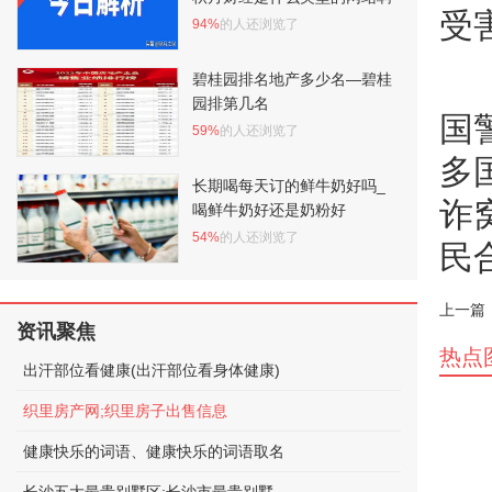
受
94%
的人还浏览了
碧桂园排名地产多少名—碧桂
园排第几名
国
59%
的人还浏览了
多
长期喝每天订的鲜牛奶好吗_
诈
喝鲜牛奶好还是奶粉好
54%
的人还浏览了
民
上一篇
资讯聚焦
热点
出汗部位看健康(出汗部位看身体健康)
织里房产网;织里房子出售信息
健康快乐的词语、健康快乐的词语取名