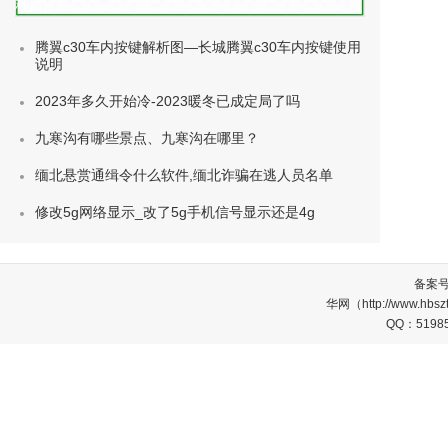
种类)
腾翼c30车内按键解析图—长城腾翼c30车内按键使用
说明
2023年多久开始冷-2023暖冬已成定局了吗
九寒沟有哪些景点、九寒沟在哪里？
缅北悬赏通缉令什么软件,缅北诈骗在逃人员名单
修改5g网络显示_改了5g手机信号显示还是4g
备案
华网（http://www.
QQ：5198