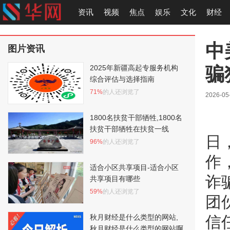
资讯
视频
焦点
娱乐
文化
财经
中
图片资讯
骗
2025年新疆高起专服务机构
综合评估与选择指南
71%
的人还浏览了
2026-05
1800名扶贫干部牺牲,1800名
扶贫干部牺牲在扶贫一线
日
96%
的人还浏览了
作
适合小区共享项目-适合小区
诈
共享项目有哪些
59%
的人还浏览了
团
秋月财经是什么类型的网站,
信
秋月财经是什么类型的网站啊