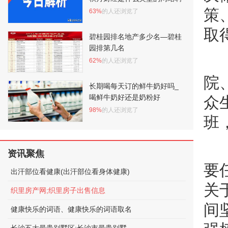
策
63%
的人还浏览了
取
碧桂园排名地产多少名—碧桂
园排第几名
62%
的人还浏览了
院
长期喝每天订的鲜牛奶好吗_
喝鲜牛奶好还是奶粉好
众
98%
的人还浏览了
班
资讯聚焦
要
出汗部位看健康(出汗部位看身体健康)
关
织里房产网;织里房子出售信息
间
健康快乐的词语、健康快乐的词语取名