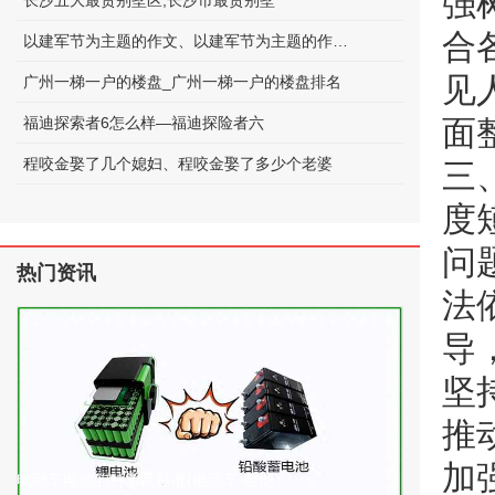
强
长沙五大最贵别墅区;长沙市最贵别墅
合
以建军节为主题的作文、以建军节为主题的作文600字
见
广州一梯一户的楼盘_广州一梯一户的楼盘排名
福迪探索者6怎么样—福迪探险者六
面
程咬金娶了几个媳妇、程咬金娶了多少个老婆
三
度
问
热门资讯
法
导
坚
推
加
电动车电池的种类及标准(电动车 电池