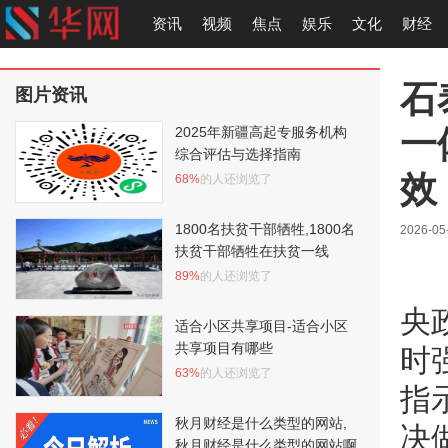
资讯
视频
焦点
娱乐
文化
财经
石
图片资讯
一
2025年新疆高起专服务机构
综合评估与选择指南
效
68%
的人还浏览了
1800名扶贫干部牺牲,1800名
2026-05
扶贫干部牺牲在扶贫一线
89%
的人还浏览了
央
适合小区共享项目-适合小区
共享项目有哪些
时
63%
的人还浏览了
指
秋月财经是什么类型的网站,
决
秋月财经是什么类型的网站啊