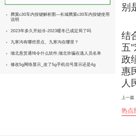
种类)
别
腾翼c30车内按键解析图—长城腾翼c30车内按键使用
说明
2023年多久开始冷-2023暖冬已成定局了吗
结
九寒沟有哪些景点、九寒沟在哪里？
五
缅北悬赏通缉令什么软件,缅北诈骗在逃人员名单
政
修改5g网络显示_改了5g手机信号显示还是4g
惠
人
上一篇
热点