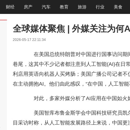
财经
房产
汽车
教育
旅游
行业
美食
全球媒体聚焦 | 外媒关注为何
2026-05-17 22:11:34
在美国总统特朗普对中国进行国事访问期间，
巷尾，这其中不少记者都注意到人工智能(AI)在
利店用英语向机器人买烤肠；美国广播公司记者不
在主动拥抱AI。他们由此感叹，“在中国，人工智能
对此，多家外媒分析了AI应用在中国如火
美国智库布鲁金斯学会中国科技研究员凯尔·陈(
目采访时称，从人工智能发展路径上来说，中国更注
啊