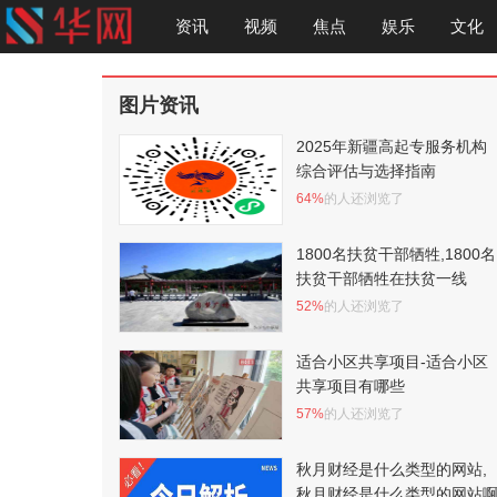
资讯
视频
焦点
娱乐
文化
图片资讯
2025年新疆高起专服务机构
综合评估与选择指南
64%
的人还浏览了
1800名扶贫干部牺牲,1800名
扶贫干部牺牲在扶贫一线
52%
的人还浏览了
适合小区共享项目-适合小区
共享项目有哪些
57%
的人还浏览了
秋月财经是什么类型的网站,
秋月财经是什么类型的网站