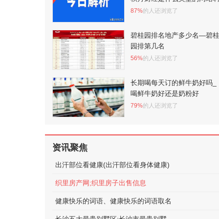
87%
的人还浏览了
碧桂园排名地产多少名—碧
园排第几名
56%
的人还浏览了
长期喝每天订的鲜牛奶好吗_
喝鲜牛奶好还是奶粉好
79%
的人还浏览了
资讯聚焦
出汗部位看健康(出汗部位看身体健康)
织里房产网;织里房子出售信息
健康快乐的词语、健康快乐的词语取名