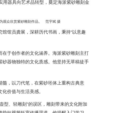
实用器具向艺术品转型，奠定海派紫砂雕刻金
图为观众欣赏紫砂雕刻作品。 范宇斌 摄
馆馆员龚展，深耕历代书画，秉持“以意趣
在于创作者的文化涵养。海派紫砂雕刻主打
紫砂器物独特的文化质感。他坚持无草稿徒手
髓，以刀代笔，在紫砂坯体上重构古典意
文化价值与生活美感。
型、轻雕刻”的误区，雕刻带来的文化附加
借助短视频拓宽传播渠道。他提醒入门学习