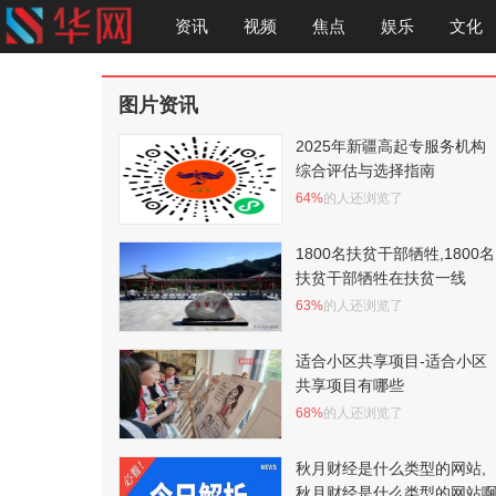
资讯
视频
焦点
娱乐
文化
图片资讯
2025年新疆高起专服务机构
综合评估与选择指南
64%
的人还浏览了
1800名扶贫干部牺牲,1800名
扶贫干部牺牲在扶贫一线
63%
的人还浏览了
适合小区共享项目-适合小区
共享项目有哪些
68%
的人还浏览了
秋月财经是什么类型的网站,
秋月财经是什么类型的网站