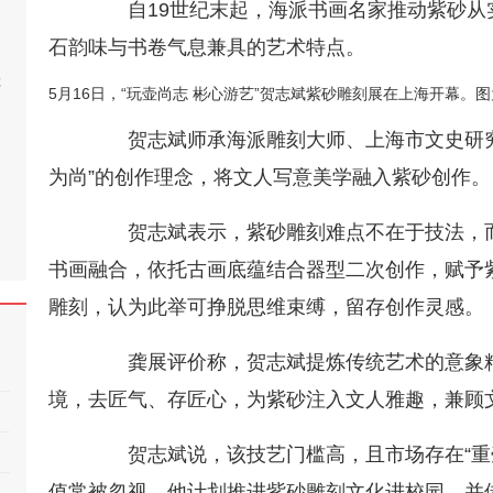
自19世纪末起，海派书画名家推动紫砂从
石韵味与书卷气息兼具的艺术特点。
桂
5月16日，“玩壶尚志 彬心游艺”贺志斌紫砂雕刻展在上海开幕。
贺志斌师承海派雕刻大师、上海市文史研究
为尚”的创作理念，将文人写意美学融入紫砂创作。
贺志斌表示，紫砂雕刻难点不在于技法，而
书画融合，依托古画底蕴结合器型二次创作，赋予
雕刻，认为此举可挣脱思维束缚，留存创作灵感。
龚展评价称，贺志斌提炼传统艺术的意象精
境，去匠气、存匠心，为紫砂注入文人雅趣，兼顾
贺志斌说，该技艺门槛高，且市场存在“重壶
值常被忽视。他计划推进紫砂雕刻文化进校园，并