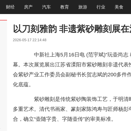
财经
房产
汽车
教育
旅游
行业
美食
以刀刻雅韵 非遗紫砂雕刻展在
2026-05-17 22:14:48
中新社上海5月16日电 (范宇斌)“玩壶尚志
幕。本次展览展出江苏省溧阳市紫砂雕刻非遗代表性
会紫砂产业工作委员会副秘书长贺志斌的200多件
化底蕴。
紫砂雕刻是传统紫砂陶装饰工艺，于明清时
多重艺术。清代书画家、篆刻家陈鸿寿与匠师杨彭年
合，确立“壶随字贵、字随壶传”的审美标准。
啊