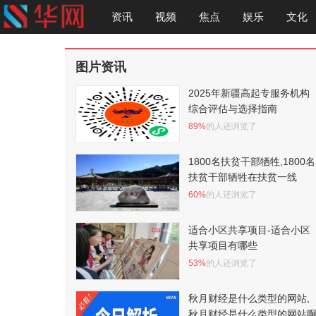
资讯
视频
焦点
娱乐
文化
图片资讯
2025年新疆高起专服务机构
综合评估与选择指南
89%
的人还浏览了
1800名扶贫干部牺牲,1800名
扶贫干部牺牲在扶贫一线
60%
的人还浏览了
适合小区共享项目-适合小区
共享项目有哪些
53%
的人还浏览了
秋月财经是什么类型的网站,
秋月财经是什么类型的网站