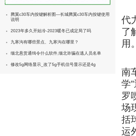
种类)
腾翼c30车内按键解析图—长城腾翼c30车内按键使用
代
说明
了
2023年多久开始冷-2023暖冬已成定局了吗
用
九寒沟有哪些景点、九寒沟在哪里？
缅北悬赏通缉令什么软件,缅北诈骗在逃人员名单
修改5g网络显示_改了5g手机信号显示还是4g
南
学
罗
场
括
运