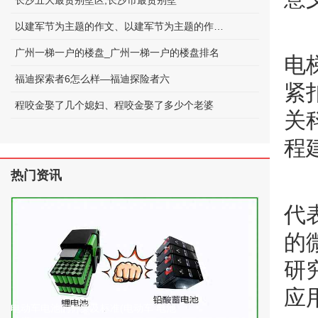
长沙五大最贵别墅区;长沙市最贵别墅
以建军节为主题的作文、以建军节为主题的作文600字
广州一梯一户的楼盘_广州一梯一户的楼盘排名
电
福迪探索者6怎么样—福迪探险者六
紧
程咬金娶了几个媳妇、程咬金娶了多少个老婆
关
程
热门资讯
代
的
研
应
电动车电池的种类及标准(电动车 电池