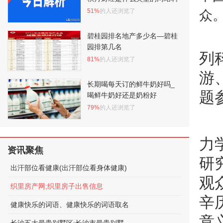
51%
的人还浏览了
众
碧桂园排名地产多少名—碧桂
园排第几名
列
81%
的人还浏览了
游
长期喝每天订的鲜牛奶好吗_
题
喝鲜牛奶好还是奶粉好
79%
的人还浏览了
力
资讯聚焦
研
出汗部位看健康(出汗部位看身体健康)
观
织里房产网;织里房子出售信息
辛
健康快乐的词语、健康快乐的词语取名
意