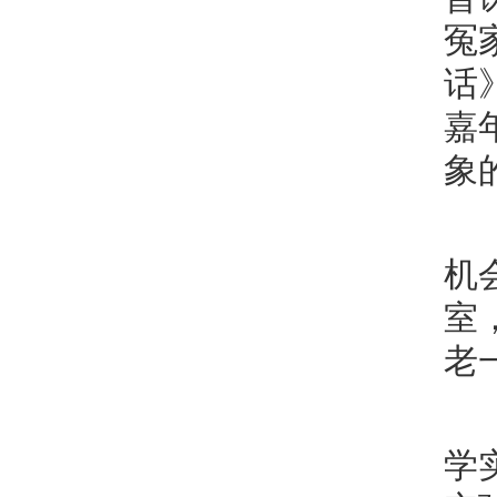
冤
话
嘉
象
机
室
老
学