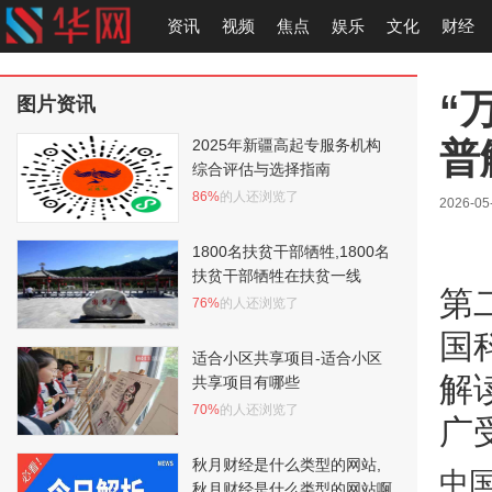
资讯
视频
焦点
娱乐
文化
财经
“
图片资讯
普
2025年新疆高起专服务机构
综合评估与选择指南
86%
的人还浏览了
2026-05
1800名扶贫干部牺牲,1800名
扶贫干部牺牲在扶贫一线
第
76%
的人还浏览了
国
适合小区共享项目-适合小区
解
共享项目有哪些
70%
的人还浏览了
广
秋月财经是什么类型的网站,
中
秋月财经是什么类型的网站啊