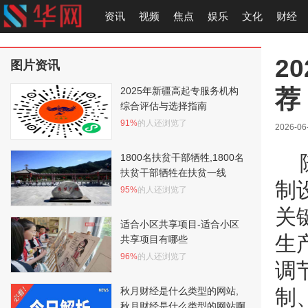
资讯
视频
焦点
娱乐
文化
财经
2
图片资讯
荐
2025年新疆高起专服务机构
综合评估与选择指南
91%
的人还浏览了
2026-06
1800名扶贫干部牺牲,1800名
扶贫干部牺牲在扶贫一线
制
95%
的人还浏览了
关
适合小区共享项目-适合小区
生
共享项目有哪些
96%
的人还浏览了
调
秋月财经是什么类型的网站,
制
秋月财经是什么类型的网站啊