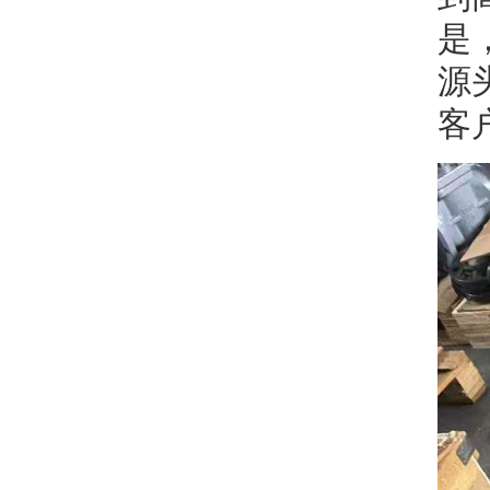
是
源
客