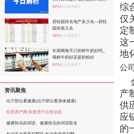
综
82%
的人还浏览了
仅
碧桂园排名地产多少名—碧桂
定
园排第几名
58%
的人还浏览了
这
长期喝每天订的鲜牛奶好吗_
地
喝鲜牛奶好还是奶粉好
82%
的人还浏览了
公
资讯聚焦
产
出汗部位看健康(出汗部位看身体健康)
供
织里房产网;织里房子出售信息
应
健康快乐的词语、健康快乐的词语取名
的