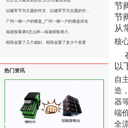
长沙五大最贵别墅区;长沙市最贵别墅
节
以建军节为主题的作文、以建军节为主题的作文600字
节
广州一梯一户的楼盘_广州一梯一户的楼盘排名
从
福迪探索者6怎么样—福迪探险者六
核
程咬金娶了几个媳妇、程咬金娶了多少个老婆
以
热门资讯
自
造
器
端
全
电动车电池的种类及标准(电动车 电池