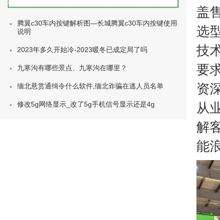
种类)
盖
腾翼c30车内按键解析图—长城腾翼c30车内按键使用
选
说明
技
2023年多久开始冷-2023暖冬已成定局了吗
要
九寒沟有哪些景点、九寒沟在哪里？
资
缅北悬赏通缉令什么软件,缅北诈骗在逃人员名单
修改5g网络显示_改了5g手机信号显示还是4g
从
解
能