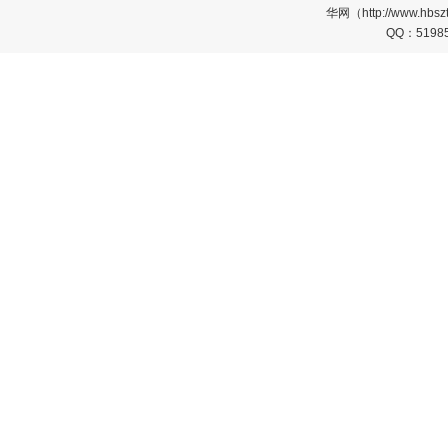
华网（http://www.
QQ：5198