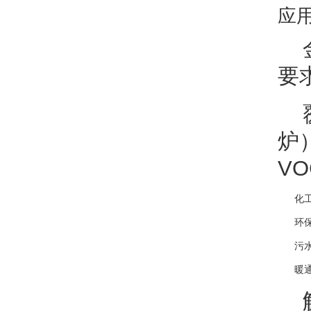
应
要
炉
V
   
   
   