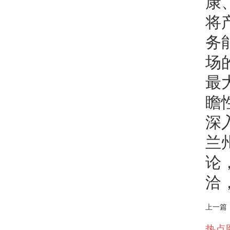
康
将
务
场
最
瞻
深
兰
论
洽
上一篇
热点