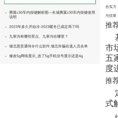
种类)
合实力
腾翼c30车内按键解析图—长城腾翼c30车内按键使用
与信誉
说明
推
2023年多久开始冷-2023暖冬已成定局了吗
九寒沟有哪些景点、九寒沟在哪里？
市
缅北悬赏通缉令什么软件,缅北诈骗在逃人员名单
五
修改5g网络显示_改了5g手机信号显示还是4g
度
推
式