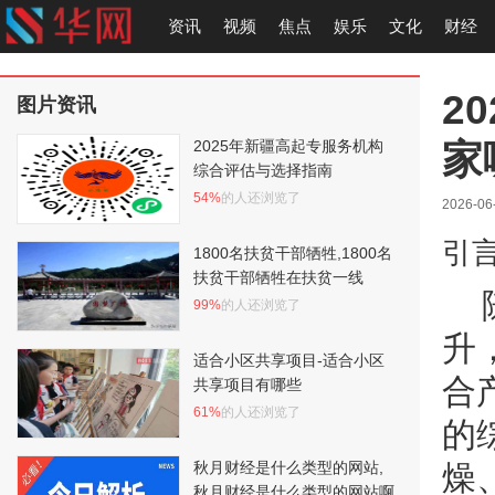
资讯
视频
焦点
娱乐
文化
财经
2
图片资讯
家
2025年新疆高起专服务机构
综合评估与选择指南
54%
的人还浏览了
2026-06
引
1800名扶贫干部牺牲,1800名
扶贫干部牺牲在扶贫一线
99%
的人还浏览了
升
适合小区共享项目-适合小区
合
共享项目有哪些
61%
的人还浏览了
的
秋月财经是什么类型的网站,
燥
秋月财经是什么类型的网站啊