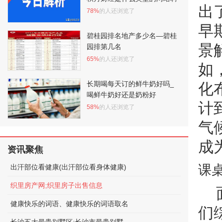
出
78%
的人还浏览了
早
碧桂园排名地产多少名—碧桂
景
园排第几名
65%
的人还浏览了
如
长期喝每天订的鲜牛奶好吗_
化
喝鲜牛奶好还是奶粉好
计
58%
的人还浏览了
气
成
资讯聚焦
课
出汗部位看健康(出汗部位看身体健康)
织里房产网;织里房子出售信息
健康快乐的词语、健康快乐的词语取名
们