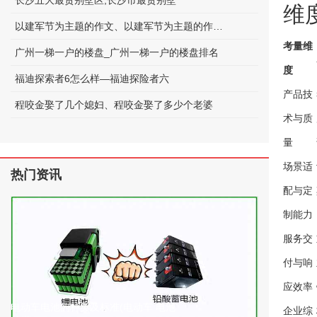
长沙五大最贵别墅区;长沙市最贵别墅
维
以建军节为主题的作文、以建军节为主题的作文600字
考量维
广州一梯一户的楼盘_广州一梯一户的楼盘排名
度
福迪探索者6怎么样—福迪探险者六
产品技
程咬金娶了几个媳妇、程咬金娶了多少个老婆
术与质
量
场景适
热门资讯
配与定
制能力
服务交
付与响
应效率
电动车电池的种类及标准(电动车 电池
企业综