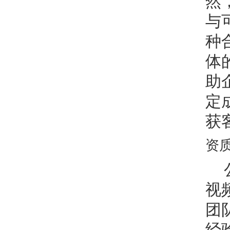
然
与
种
体
助
定
获
资
视
团
经