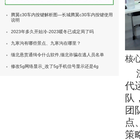
种类)
腾翼c30车内按键解析图—长城腾翼c30车内按键使用
说明
2023年多久开始冷-2023暖冬已成定局了吗
九寒沟有哪些景点、九寒沟在哪里？
缅北悬赏通缉令什么软件,缅北诈骗在逃人员名单
核
修改5g网络显示_改了5g手机信号显示还是4g
代
队
团
点
策