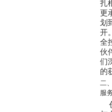
扎
更
划
开
全
伙伴
们
的
二
服