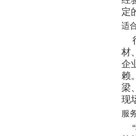
定
适
材
企
赖
梁
现
服