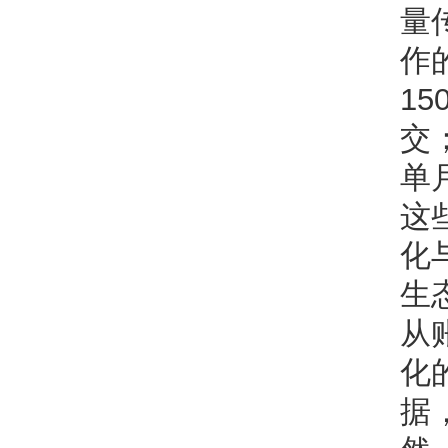
量
作
1
交
单
这
化
生
从
化
据