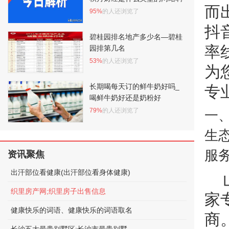
而
95%
的人还浏览了
抖
碧桂园排名地产多少名—碧桂
率
园排第几名
53%
的人还浏览了
为
长期喝每天订的鲜牛奶好吗_
专
喝鲜牛奶好还是奶粉好
79%
的人还浏览了
一
生
服
资讯聚焦
出汗部位看健康(出汗部位看身体健康)
织里房产网;织里房子出售信息
家
健康快乐的词语、健康快乐的词语取名
商