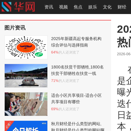
资讯
视频
焦点
娱乐
文化
财经
2
图片资讯
热
2025年新疆高起专服务机构
综合评估与选择指南
64%
的人还浏览了
2026-06
1800名扶贫干部牺牲,1800名
扶贫干部牺牲在扶贫一线
是
71%
的人还浏览了
曝
适合小区共享项目-适合小区
迭
共享项目有哪些
69%
的人还浏览了
日
秋月财经是什么类型的网站,
本
秋月财经是什么类型的网站啊