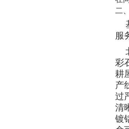
二
服
彩
耕
产
过
清
镀