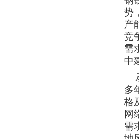
钢
势
产
竞
需
中
多
格
网
需
地