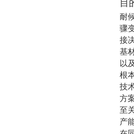
目
耐
骤
接
基
以
根
技
方
至
产
在