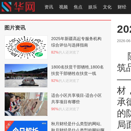
资讯
视频
焦点
娱乐
文化
财经
2
图片资讯
2025年新疆高起专服务机构
2026-06
综合评估与选择指南
82%
的人还浏览了
筑
1800名扶贫干部牺牲,1800名
扶贫干部牺牲在扶贫一线
—
92%
的人还浏览了
材
适合小区共享项目-适合小区
承
共享项目有哪些
96%
的人还浏览了
的
局
秋月财经是什么类型的网站,
秋月财经是什么类型的网站啊