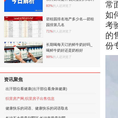
常
83%
的人还浏览了
如
碧桂园排名地产多少名—碧桂
考
园排第几名
71%
的人还浏览了
的
份
长期喝每天订的鲜牛奶好吗_
喝鲜牛奶好还是奶粉好
99%
的人还浏览了
资讯聚焦
出汗部位看健康(出汗部位看身体健康)
织里房产网;织里房子出售信息
健康快乐的词语、健康快乐的词语取名