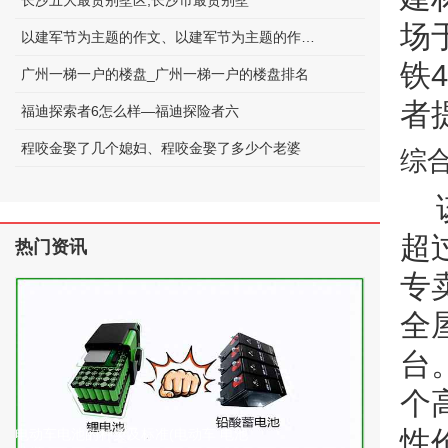
长沙五大最贵别墅区;长沙市最贵别墅
场
以建军节为主题的作文、以建军节为主题的作文600字
铁
广州一梯一户的楼盘_广州一梯一户的楼盘排名
者
福迪探索者6怎么样—福迪探险者六
程咬金娶了几个媳妇、程咬金娶了多少个老婆
综
超
热门资讯
专
全
台
个
性
电动车电池的种类及标准(电动车 电池