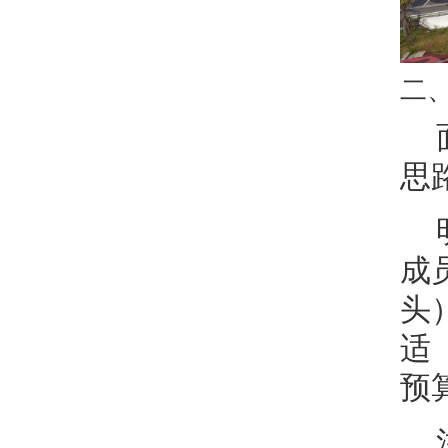
二
思
成
头
适
预