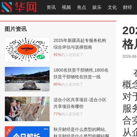
资讯
视频
焦点
娱乐
文化
财经
2
图片资讯
格
2025年新疆高起专服务机构
综合评估与选择指南
91%
的人还浏览了
2026-06
1800名扶贫干部牺牲,1800名
扶贫干部牺牲在扶贫一线
概
95%
的人还浏览了
对
适合小区共享项目-适合小区
服
共享项目有哪些
77%
的人还浏览了
合
秋月财经是什么类型的网站,
从
秋月财经是什么类型的网站啊