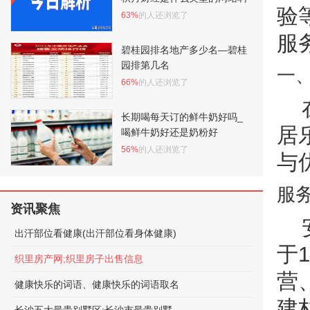
验
63%
的人还浏览了
服
碧桂园排名地产多少名—碧桂
园排第几名
一
66%
的人还浏览了
长期喝每天订的鲜牛奶好吗_
居
喝鲜牛奶好还是奶粉好
56%
的人还浏览了
与
服
资讯聚焦
出汗部位看健康(出汗部位看身体健康)
于
织里房产网;织里房子出售信息
营
健康快乐的词语、健康快乐的词语取名
建