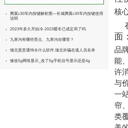
种类)
核
腾翼c30车内按键解析图—长城腾翼c30车内按键使用
说明
2023年多久开始冷-2023暖冬已成定局了吗
面
九寒沟有哪些景点、九寒沟在哪里？
品
缅北悬赏通缉令什么软件,缅北诈骗在逃人员名单
能
修改5g网络显示_改了5g手机信号显示还是4g
许
与
一
帘
类
美