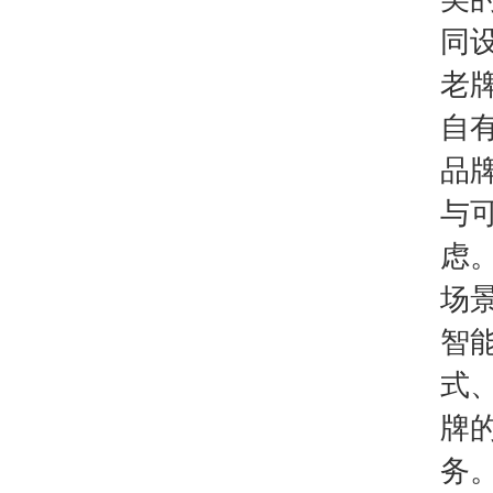
同
老
自
品
与
虑
场
智
式
牌
务