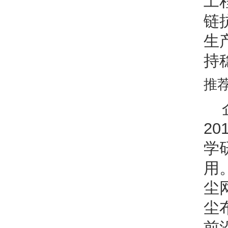
工
链
生
持
推
2
学
用
尘
尘
前