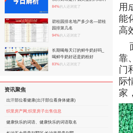
用
84%
的人还浏览了
能
碧桂园排名地产多少名—碧桂
高
园排第几名
94%
的人还浏览了
长期喝每天订的鲜牛奶好吗_
靠
喝鲜牛奶好还是奶粉好
83%
的人还浏览了
门
际
资讯聚焦
家
出汗部位看健康(出汗部位看身体健康)
织里房产网;织里房子出售信息
健康快乐的词语、健康快乐的词语取名