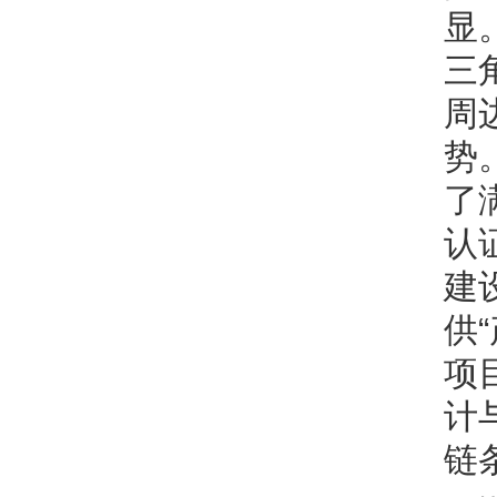
显
三
周
势
了
认
建
供
项
计
链