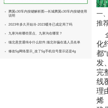
种类)
腾翼c30车内按键解析图—长城腾翼c30车内按键使用
一
说明
推
2023年多久开始冷-2023暖冬已成定局了吗
九寒沟有哪些景点、九寒沟在哪里？
化
缅北悬赏通缉令什么软件,缅北诈骗在逃人员名单
都
修改5g网络显示_改了5g手机信号显示还是4g
发
完
线
理
烯