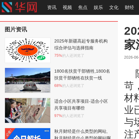
资讯
视频
焦点
娱乐
文化
财经
2
图片资讯
家
2025年新疆高起专服务机构
综合评估与选择指南
75%
的人还浏览了
2026-06
1800名扶贫干部牺牲,1800名
扶贫干部牺牲在扶贫一线
苛
68%
的人还浏览了
材
适合小区共享项目-适合小区
业
共享项目有哪些
97%
的人还浏览了
与
秋月财经是什么类型的网站,
注
秋月财经是什么类型的网站啊