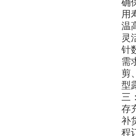
确
用
温
灵
针
需
剪
型
三
存
补
程