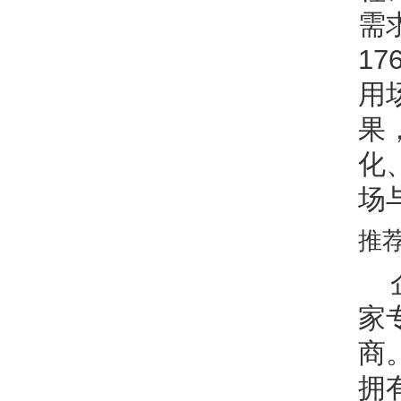
需
1
用
果
化
场
推
家
商
拥