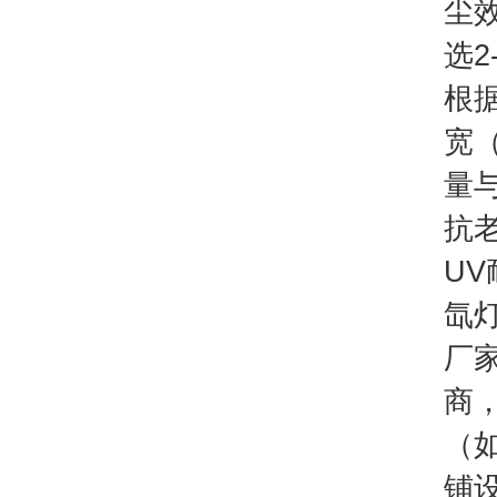
尘
选
根
宽
量
抗
UV
氙
厂
商
（
铺