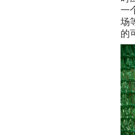
一
场
的