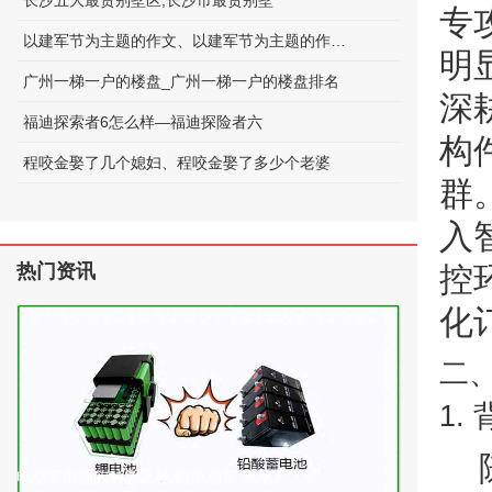
长沙五大最贵别墅区;长沙市最贵别墅
专
以建军节为主题的作文、以建军节为主题的作文600字
明
广州一梯一户的楼盘_广州一梯一户的楼盘排名
深
福迪探索者6怎么样—福迪探险者六
构
程咬金娶了几个媳妇、程咬金娶了多少个老婆
群
入
热门资讯
控
化
二
1.
电动车电池的种类及标准(电动车 电池