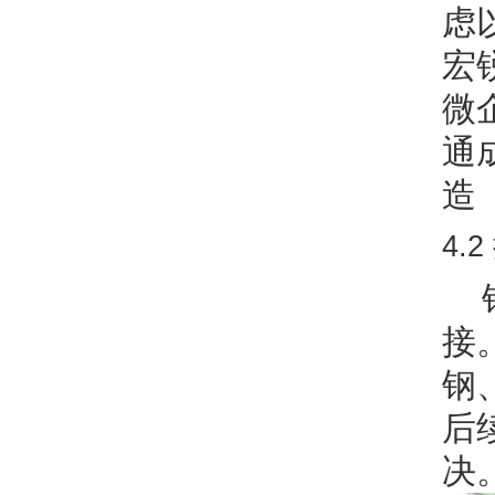
虑
宏
微
通
造
4.
接
钢
后
决