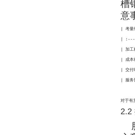
槽
意
| 考量
| :---
| 加
| 成
| 交
| 服
对于有
2.