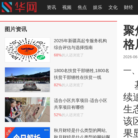
资讯
视频
焦点
娱乐
文化
财经
聚
图片资讯
格
2025年新疆高起专服务机构
综合评估与选择指南
68%
的人还浏览了
2026-06
一
1800名扶贫干部牺牲,1800名
扶贫干部牺牲在扶贫一线
82%
的人还浏览了
续
适合小区共享项目-适合小区
生
共享项目有哪些
52%
的人还浏览了
该
秋月财经是什么类型的网站,
果
秋月财经是什么类型的网站啊