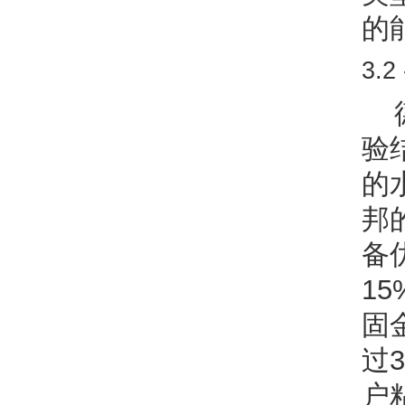
的
3.
验
的
邦
备
1
固
过
户