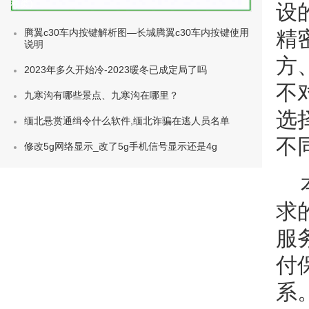
种类)
设
腾翼c30车内按键解析图—长城腾翼c30车内按键使用
精
说明
方
2023年多久开始冷-2023暖冬已成定局了吗
不
九寒沟有哪些景点、九寒沟在哪里？
选
缅北悬赏通缉令什么软件,缅北诈骗在逃人员名单
不
修改5g网络显示_改了5g手机信号显示还是4g
求
服
付
系