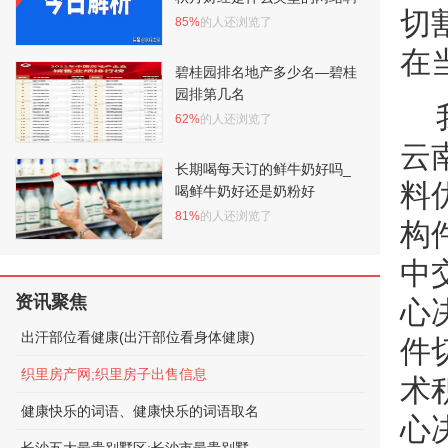
切
85%
的人还浏览了
在
碧桂园排名地产多少名—碧桂
园排第几名
62%
的人还浏览了
云
长期喝每天订的鲜牛奶好吗_
料
喝鲜牛奶好还是奶粉好
81%
的人还浏览了
构
中
资讯聚焦
心
出汗部位看健康(出汗部位看身体健康)
件
织里房产网;织里房子出售信息
术
健康快乐的词语、健康快乐的词语取名
心