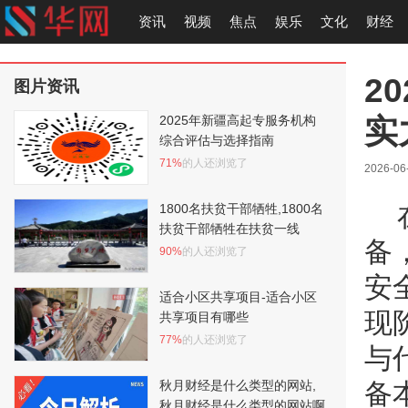
资讯
视频
焦点
娱乐
文化
财经
2
图片资讯
实
2025年新疆高起专服务机构
综合评估与选择指南
71%
的人还浏览了
2026-06
1800名扶贫干部牺牲,1800名
扶贫干部牺牲在扶贫一线
备
90%
的人还浏览了
安
适合小区共享项目-适合小区
现
共享项目有哪些
77%
的人还浏览了
与
秋月财经是什么类型的网站,
备
秋月财经是什么类型的网站啊