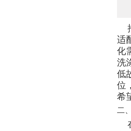
适
化
洗
低
位
希
二