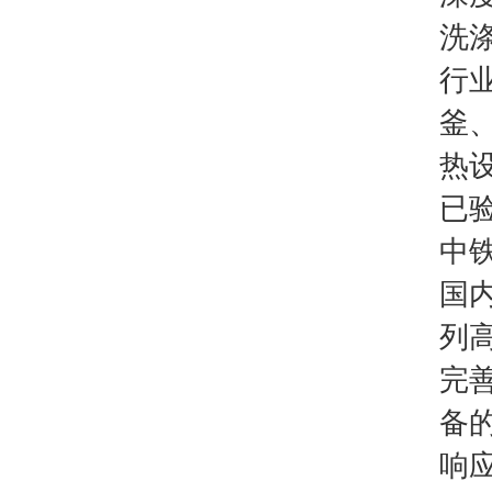
洗
行
釜
热
已
中
国
列
完
备
响