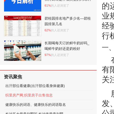
的
61%
的人还浏览了
业
碧桂园排名地产多少名—碧桂
经
园排第几名
62%
的人还浏览了
行
长期喝每天订的鲜牛奶好吗_
一
喝鲜牛奶好还是奶粉好
97%
的人还浏览了
有
资讯聚焦
关
出汗部位看健康(出汗部位看身体健康)
织里房产网;织里房子出售信息
发
健康快乐的词语、健康快乐的词语取名
公