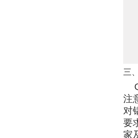
三
注
对
要
家