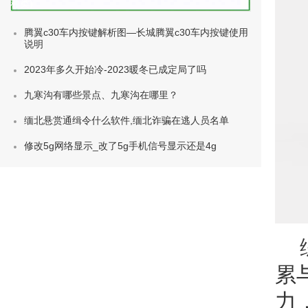
种类)
腾翼c30车内按键解析图—长城腾翼c30车内按键使用
说明
2023年多久开始冷-2023暖冬已成定局了吗
九寒沟有哪些景点、九寒沟在哪里？
缅北悬赏通缉令什么软件,缅北诈骗在逃人员名单
修改5g网络显示_改了5g手机信号显示还是4g
累
力