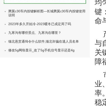
均
种类)
键
腾翼c30车内按键解析图—长城腾翼c30车内按键使用
说明
命
2023年多久开始冷-2023暖冬已成定局了吗
九寒沟有哪些景点、九寒沟在哪里？
与
缅北悬赏通缉令什么软件,缅北诈骗在逃人员名单
修改5g网络显示_改了5g手机信号显示还是4g
关
障
业
率
稳