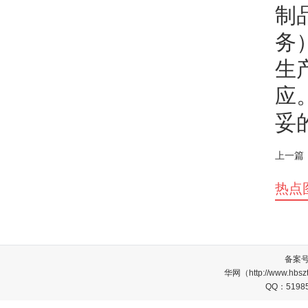
制
务
生
应
妥
上一篇
热点
备案
华网（http://www.
QQ：5198