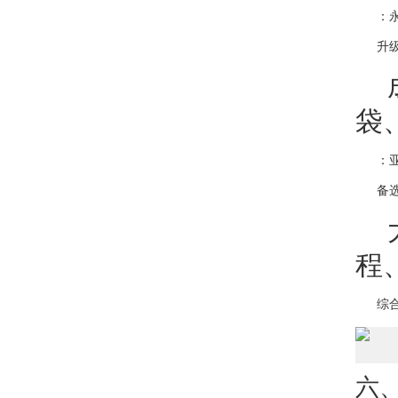
   
袋
   
程
六