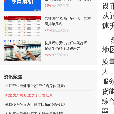
设
99%
的人还浏览了
从
碧桂园排名地产多少名—碧桂
速
园排第几名
93%
的人还浏览了
长期喝每天订的鲜牛奶好吗_
地
喝鲜牛奶好还是奶粉好
69%
的人还浏览了
质
大
资讯聚焦
服
出汗部位看健康(出汗部位看身体健康)
货
织里房产网;织里房子出售信息
综
健康快乐的词语、健康快乐的词语取名
率