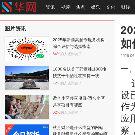
资讯
视频
焦点
娱乐
文化
财经
2
图片资讯
如
2025年新疆高起专服务机构
综合评估与选择指南
64%
的人还浏览了
2026-06
一
1800名扶贫干部牺牲,1800名
扶贫干部牺牲在扶贫一线
72%
的人还浏览了
设
适合小区共享项目-适合小区
作
共享项目有哪些
62%
的人还浏览了
应
秋月财经是什么类型的网站,
察
秋月财经是什么类型的网站啊