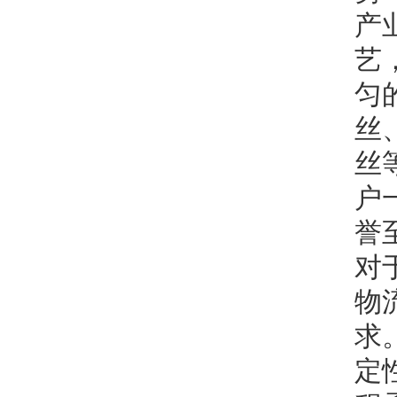
产
艺
匀
丝
丝
户
誉
对
物
求
定