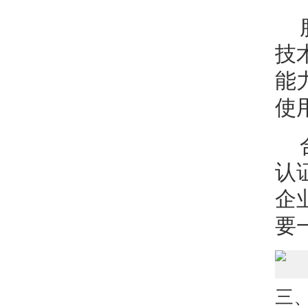
技
能
使
认
企
要
三