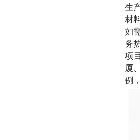
生
材
如
务热
项
厦
例