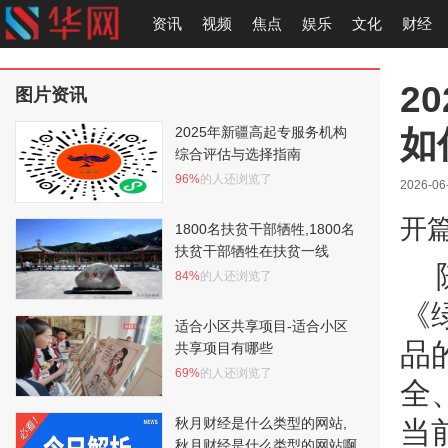
资讯
视频
焦点
娱乐
文化
财经
2
图片资讯
如
2025年新疆高起专服务机构
综合评估与选择指南
96%
的人还浏览了
2026-06
开
1800名扶贫干部牺牲,1800名
扶贫干部牺牲在扶贫一线
84%
的人还浏览了
《
适合小区共享项目-适合小区
品
共享项目有哪些
69%
的人还浏览了
全
秋月财经是什么类型的网站,
当
秋月财经是什么类型的网站啊