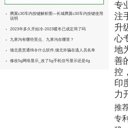
种类)
专
腾翼c30车内按键解析图—长城腾翼c30车内按键使用
注
说明
升
2023年多久开始冷-2023暖冬已成定局了吗
心
九寒沟有哪些景点、九寒沟在哪里？
地
缅北悬赏通缉令什么软件,缅北诈骗在逃人员名单
善
修改5g网络显示_改了5g手机信号显示还是4g
控
印
力
推
专