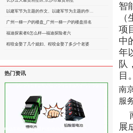
长沙五大最贵别墅区;长沙市最贵别墅
智
以建军节为主题的作文、以建军节为主题的作文600字
（
广州一梯一户的楼盘_广州一梯一户的楼盘排名
项
福迪探索者6怎么样—福迪探险者六
中
程咬金娶了几个媳妇、程咬金娶了多少个老婆
年
队
热门资讯
目
南
服
展
电动车电池的种类及标准(电动车 电池