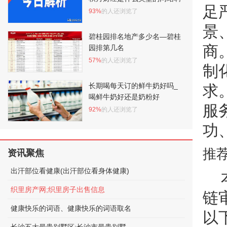
足
93%
的人还浏览了
景
碧桂园排名地产多少名—碧桂
商
园排第几名
57%
的人还浏览了
制
长期喝每天订的鲜牛奶好吗_
求
喝鲜牛奶好还是奶粉好
服
92%
的人还浏览了
功
推
资讯聚焦
出汗部位看健康(出汗部位看身体健康)
织里房产网;织里房子出售信息
链
健康快乐的词语、健康快乐的词语取名
以