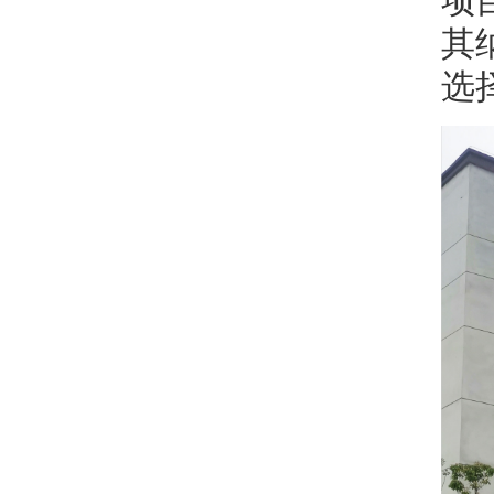
项
其
选