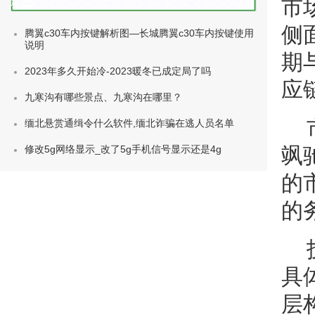
市
种类)
侧
腾翼c30车内按键解析图—长城腾翼c30车内按键使用
说明
期
2023年多久开始冷-2023暖冬已成定局了吗
应
九寒沟有哪些景点、九寒沟在哪里？
缅北悬赏通缉令什么软件,缅北诈骗在逃人员名单
修改5g网络显示_改了5g手机信号显示还是4g
飒
的
的
具
层