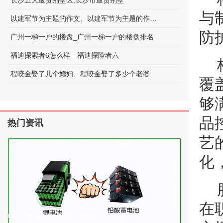
长沙五大最贵别墅区;长沙市最贵别墅
与
以建军节为主题的作文、以建军节为主题的作文600字
防
广州一梯一户的楼盘_广州一梯一户的楼盘排名
福迪探索者6怎么样—福迪探险者六
程咬金娶了几个媳妇、程咬金娶了多少个老婆
覆
够
品
热门资讯
艺
化
在
电动车电池的种类及标准(电动车 电池