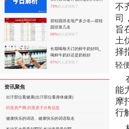
不
73%
的人还浏览了
司
碧桂园排名地产多少名—碧桂
旨
园排第几名
68%
的人还浏览了
土
长期喝每天订的鲜牛奶好吗_
择
喝鲜牛奶好还是奶粉好
87%
的人还浏览了
轻
资讯聚焦
能
出汗部位看健康(出汗部位看身体健康)
摩
织里房产网;织里房子出售信息
行
健康快乐的词语、健康快乐的词语取名