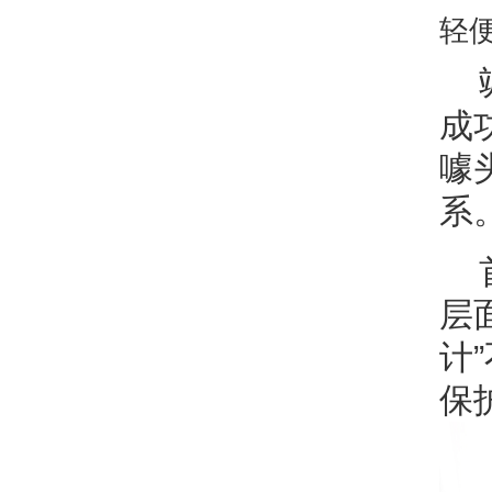
轻
成
噱
系
层
计
保