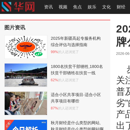
资讯
视频
焦点
娱乐
文化
财经
2
图片资讯
牌
2025年新疆高起专服务机构
综合评估与选择指南
99%
的人还浏览了
2026-06
1800名扶贫干部牺牲,1800名
扶贫干部牺牲在扶贫一线
关
62%
的人还浏览了
普
适合小区共享项目-适合小区
劣
共享项目有哪些
87%
的人还浏览了
产
秋月财经是什么类型的网站,
出
秋月财经是什么类型的网站啊