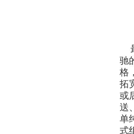
驰
格
拓
或
送
单
式