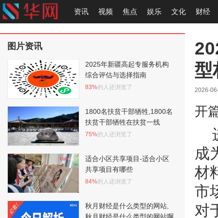
资讯
视频
焦点
娱乐
文化
财经
2
图片资讯
型
2025年新疆高起专服务机构
综合评估与选择指南
83%
的人还浏览了
2026-06
开
1800名扶贫干部牺牲,1800名
扶贫干部牺牲在扶贫一线
75%
的人还浏览了
成
适合小区共享项目-适合小区
材
共享项目有哪些
84%
的人还浏览了
市
秋月财经是什么类型的网站,
对
秋月财经是什么类型的网站啊