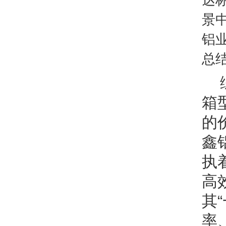
达
景
铝
总
箱
的
鑫
执
高
其
率