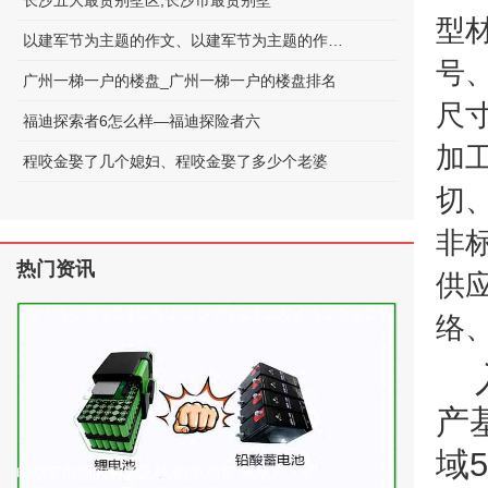
长沙五大最贵别墅区;长沙市最贵别墅
型
以建军节为主题的作文、以建军节为主题的作文600字
号
广州一梯一户的楼盘_广州一梯一户的楼盘排名
尺寸
福迪探索者6怎么样—福迪探险者六
加
程咬金娶了几个媳妇、程咬金娶了多少个老婆
切
非
热门资讯
供
络
产
域
电动车电池的种类及标准(电动车 电池