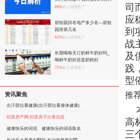
司
89%
的人还浏览了
应
碧桂园排名地产多少名—碧桂
到
园排第几名
82%
的人还浏览了
战
长期喝每天订的鲜牛奶好吗_
及
喝鲜牛奶好还是奶粉好
践
71%
的人还浏览了
型
推
资讯聚焦
出汗部位看健康(出汗部位看身体健康)
织里房产网;织里房子出售信息
高
健康快乐的词语、健康快乐的词语取名
三