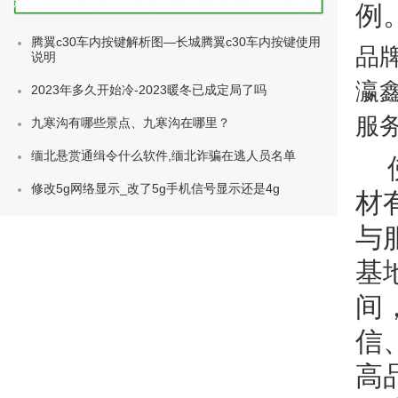
种类)
例
腾翼c30车内按键解析图—长城腾翼c30车内按键使用
品
说明
瀛
2023年多久开始冷-2023暖冬已成定局了吗
服
九寒沟有哪些景点、九寒沟在哪里？
缅北悬赏通缉令什么软件,缅北诈骗在逃人员名单
修改5g网络显示_改了5g手机信号显示还是4g
材
与
基
间
信
高