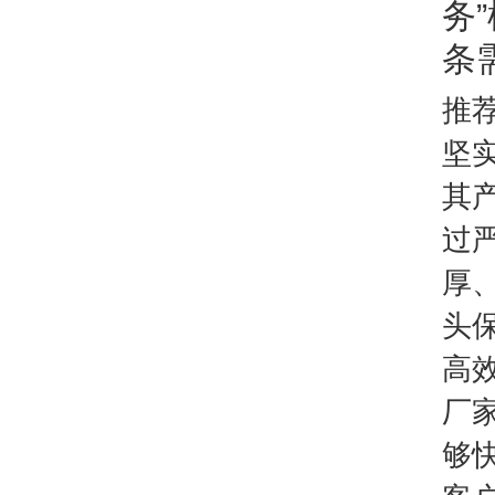
务
条
推
坚
其
过
厚
头
高
厂
够